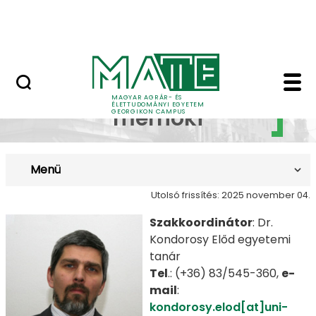
Lovasközpont
Ugrás a fő tartalomhoz
Jubileumi díszoklevél
Természetvédelmi mé
Természetvédelmi
MAGYAR AGRÁR- ÉS
ÉLETTUDOMÁNYI EGYETEM
mérnöki
GEORGIKON CAMPUS
Menü
Utolsó frissítés: 2025 november 04.
Szakkoordinátor
: Dr.
Kondorosy Előd egyetemi
tanár
Tel
.: (+36) 83/545-360,
e-
mail
:
kondorosy.elod[at]uni-