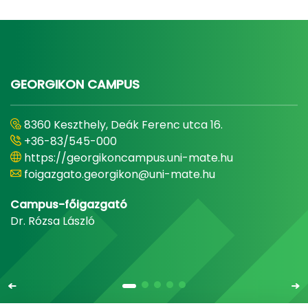
GEORGIKON CAMPUS
8360 Keszthely, Deák Ferenc utca 16.
+36-83/545-000
https://georgikoncampus.uni-mate.hu
foigazgato.georgikon@uni-mate.hu
Campus-főigazgató
Dr. Rózsa László