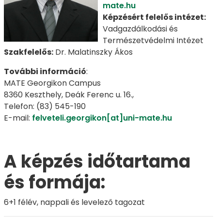
mate.hu
Képzésért felelős intézet:
Vadgazdálkodási és
Természetvédelmi Intézet
Szakfelelős:
Dr. Malatinszky Ákos
További információ
:
MATE Georgikon Campus
8360 Keszthely, Deák Ferenc u. 16.,
Telefon: (83) 545-190
E-mail:
felveteli.georgikon[at]uni-mate.hu
A képzés időtartama
és formája:
6+1 félév, nappali és levelező tagozat