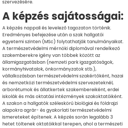
szervezésére.
A képzés sajátosságai:
A képzés nappali és levelező tagozaton történik.
Eredményes befejezése után a szak hallgatói
egyetemi szinten (MSc) folytathatják tanulmányaikat.
A természetvédelmi mérnöki diplomával rendelkező
szakemberekre igény van többek között az
államigazgatásban (nemzeti park igazgatóságok,
kormányhivatalok, önkormányzatok stb.),
vállalkozásban természetvédelmi szakértőként, hazai
és nemzetközi természetvédelmi szervezeteknél,
arborétumok és állatkertek szakembereiként, erdei
iskolák és más oktatási intézmények szakoktatóiként.
A szakon a hallgatók széleskörű biológiai és földrajzi
alapokra agrár- és gyakorlati természetvédelmi
ismereteket építenek. A képzés során legalább 3
hetet töltenek oktatóikkal terepen, ahol a természeti