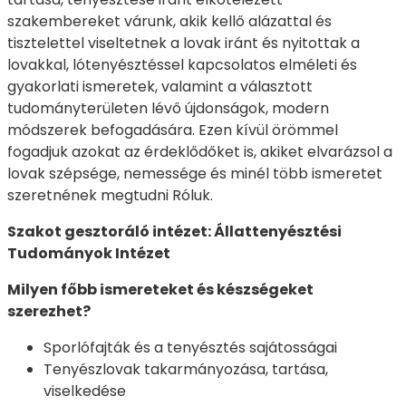
szakembereket várunk, akik kellő alázattal és
tisztelettel viseltetnek a lovak iránt és nyitottak a
lovakkal, lótenyésztéssel kapcsolatos elméleti és
gyakorlati ismeretek, valamint a választott
tudományterületen lévő újdonságok, modern
módszerek befogadására. Ezen kívül örömmel
fogadjuk azokat az érdeklődőket is, akiket elvarázsol a
lovak szépsége, nemessége és minél több ismeretet
szeretnének megtudni Róluk.
Szakot gesztoráló intézet: Állattenyésztési
Tudományok Intézet
Milyen főbb ismereteket és készségeket
szerezhet?
Sporlófajták és a tenyésztés sajátosságai
Tenyészlovak takarmányozása, tartása,
viselkedése