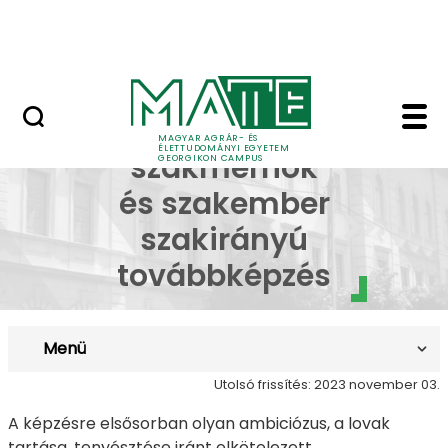
Lovasközpont
Ugrás a fő tartalomhoz
Jubileumi díszoklevél
Lótenyésztő szakmérn
Lótenyésztő
MAGYAR AGRÁR- ÉS
ÉLETTUDOMÁNYI EGYETEM
szakmérnök
GEORGIKON CAMPUS
és szakember
szakirányú
továbbképzés
Menü
Utolsó frissítés: 2023 november 03.
A képzésre elsősorban olyan ambiciózus, a lovak
tartása, tenyésztése iránt elkötelezett