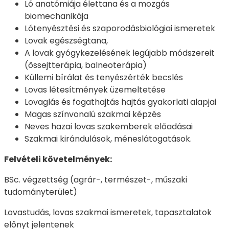
Ló anatómiája élettana és a mozgás
biomechanikája
Lótenyésztési és szaporodásbiológiai ismeretek
Lovak egészségtana,
A lovak gyógykezelésének legújabb módszereit
(őssejtterápia, balneoterápia)
Küllemi bírálat és tenyészérték becslés
Lovas létesítmények üzemeltetése
Lovaglás és fogathajtás hajtás gyakorlati alapjai
Magas színvonalú szakmai képzés
Neves hazai lovas szakemberek előadásai
Szakmai kirándulások, méneslátogatások.
Felvételi követelmények:
BSc. végzettség (agrár-, természet-, műszaki
tudományterület)
Lovastudás, lovas szakmai ismeretek, tapasztalatok
előnyt jelentenek