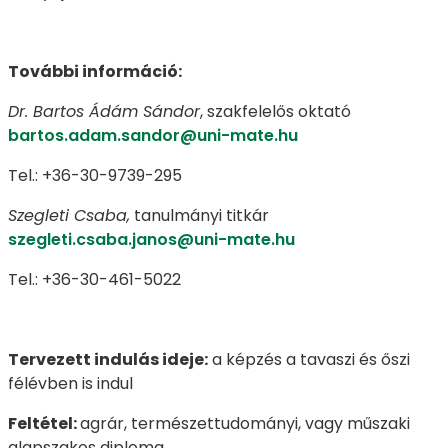
További információ:
Dr. Bartos Ádám Sándor
, szakfelelős oktató
bartos.adam.sandor@uni-mate.hu
Tel.: +36-30-9739-295
Szegleti Csaba,
tanulmányi titkár
szegleti.csaba.janos@uni-mate.hu
Tel.: +36-30-461-5022
Tervezett indulás ideje:
a képzés a tavaszi és őszi
félévben is indul
Feltétel:
agrár, természettudományi, vagy műszaki
alapszakos diploma