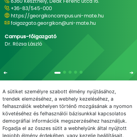
8360 Keszthely, Deák Ferenc utca 16.
+36-83/545-000
https://georgikoncampus.uni-mate.hu
foigazgato.georgikon@uni-mate.hu
Campus-főigazgató
Dr. Rózsa László
A sütiket személyre szabott élmény nyújtásához,
trendek elemzéséhez, a webhely kezeléséhez, a
felhasználók webhelyen történő mozgásának a nyomon
E-mail
Telefonkönyv
NEPTUN
E-learning
követéséhez és felhasználói bázisunkkal kapcsolatos
demográfiai információk megszerzéséhez használjuk.
Adatvédelem
Fogadja el az összes sütit a webhelyünk által nyújtott
legjobb élmény érdekében, vagy kezelje beállításait.