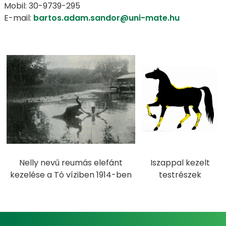
Mobil: 30-9739-295
E-mail:
bartos.adam.sandor@uni-mate.hu
Nelly nevű reumás elefánt
Iszappal kezelt
kezelése a Tó víziben 1914-ben
testrészek