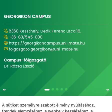
GEORGIKON CAMPUS
8360 Keszthely, Deák Ferenc utca 16.
+36-83/545-000
https://georgikoncampus.uni-mate.hu
foigazgato.georgikon@uni-mate.hu
Campus-főigazgató
Dr. Rózsa László
A sütiket személyre szabott élmény nyújtásához,
trendek elemzéséhez, a webhely kezeléséhez, a