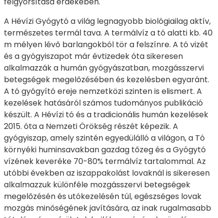
felgyorsítása érdekében.
A Hévízi Gyógytó a világ legnagyobb biológiailag aktív,
természetes termál tava. A termálvíz a tó alatti kb. 40
m mélyen lévő barlangokból tör a felszínre. A tó vizét
és a gyógyiszapot már évtizedek óta sikeresen
alkalmazzák a humán gyógyászatban, mozgásszervi
betegségek megelőzésében és kezelésben egyaránt.
A tó gyógyító ereje nemzetközi szinten is elismert. A
kezelések hatásáról számos tudományos publikáció
készült. A Hévízi tó és a tradicionális humán kezelések
2015. óta a Nemzeti Örökség részét képezik. A
gyógyiszap, amely szintén egyedülálló a világon, a Tó
környéki huminsavakban gazdag tőzeg és a Gyógytó
vízének keveréke 70-80% termálvíz tartalommal. Az
utóbbi években az iszappakolást lovaknál is sikeresen
alkalmazzuk különféle mozgásszervi betegségek
megelőzésén és utókezelésén túl, egészséges lovak
mozgás minőségének javítására, az inak rugalmasabb