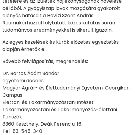
tételére és az ízületek hajlékonyságának növelése
céljából. A gyógyiszap lovak mozgására gyakorolt
előnyös hatásait a Hévízi Szent András
Reumakórházzal folytatott közös kutatás során
tudományos eredményekkel is sikerült igazolni.
Az egyes kezelések és kúrák előzetes egyeztetés
alapján érhetők el.
Bővebb felvilágosítás, megrendelés:
Dr. Bartos Ádám Sándor
egyetemi docens
Magyar Agrár- és Élettudományi Egyetem, Georgikon
Campus
Élettani és Takarmányozástani Intézet
Takarmányozástani és Takarmányozás-élettani
Tanszék
8360 Keszthely, Deák Ferenc u. 16.
Tel.: 83-545-340