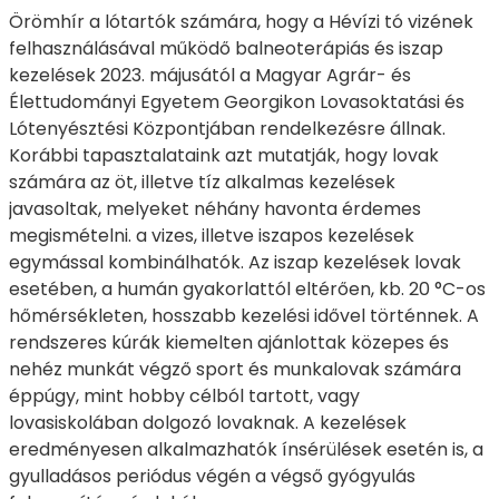
Örömhír a lótartók számára, hogy a Hévízi tó vizének
felhasználásával működő balneoterápiás és iszap
kezelések 2023. májusától a Magyar Agrár- és
Élettudományi Egyetem Georgikon Lovasoktatási és
Lótenyésztési Központjában rendelkezésre állnak.
Korábbi tapasztalataink azt mutatják, hogy lovak
számára az öt, illetve tíz alkalmas kezelések
javasoltak, melyeket néhány havonta érdemes
megismételni. a vizes, illetve iszapos kezelések
egymással kombinálhatók. Az iszap kezelések lovak
esetében, a humán gyakorlattól eltérően, kb. 20 °C-os
hőmérsékleten, hosszabb kezelési idővel történnek. A
rendszeres kúrák kiemelten ajánlottak közepes és
nehéz munkát végző sport és munkalovak számára
éppúgy, mint hobby célból tartott, vagy
lovasiskolában dolgozó lovaknak. A kezelések
eredményesen alkalmazhatók ínsérülések esetén is, a
gyulladásos periódus végén a végső gyógyulás