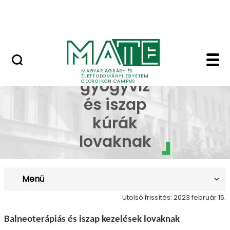
Lovasközpont
Ugrás a fő tartalomhoz
Jubileumi díszoklevél
Hévíz gyógyvíz és is
Hévíz
MAGYAR AGRÁR- ÉS
ÉLETTUDOMÁNYI EGYETEM
gyógyvíz
GEORGIKON CAMPUS
és iszap
kúrák
lovaknak
Menü
Utolsó frissítés: 2023 február 15.
Balneoterápiás és iszap kezelések lovaknak