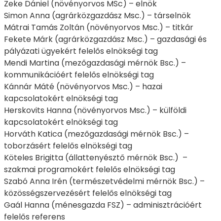
Zeke Dániel (növényorvos MSc) – elnök
Simon Anna (agrárközgazdász Msc.) – társelnök
Mátrai Tamás Zoltán (növényorvos Msc.) – titkár
Fekete Márk (agrárközgazdász Msc.) – gazdasági és
pályázati ügyekért felelős elnökségi tag
Mendi Martina (mezőgazdasági mérnök Bsc.) –
kommunikációért felelős elnökségi tag
Kánnár Máté (növényorvos Msc.) – hazai
kapcsolatokért elnökségi tag
Herskovits Hanna (növényorvos Msc.) – külföldi
kapcsolatokért elnökségi tag
Horváth Katica (mezőgazdasági mérnök Bsc.) –
toborzásért felelős elnökségi tag
Köteles Brigitta (állattenyésztő mérnök Bsc.) –
szakmai programokért felelős elnökségi tag
Szabó Anna Irén (természetvédelmi mérnök Bsc.) –
közösségszervezésért felelős elnökségi tag
Gaál Hanna (ménesgazda FSZ) – adminisztrációért
felelős referens