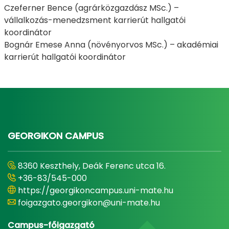
Czeferner Bence (agrárközgazdász MSc.) –
vállalkozás-menedzsment karrierút hallgatói
koordinátor
Bognár Emese Anna (növényorvos MSc.) – akadémiai
karrierút hallgatói koordinátor
GEORGIKON CAMPUS
8360 Keszthely, Deák Ferenc utca 16.
+36-83/545-000
https://georgikoncampus.uni-mate.hu
foigazgato.georgikon@uni-mate.hu
Campus-főigazgató