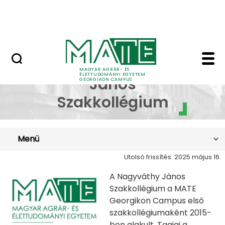
Lovasközpont
Ugrás a fő tartalomhoz
Jubileumi díszoklevél
Nagyváthy János Sza
Nagyváthy
MAGYAR AGRÁR- ÉS
ÉLETTUDOMÁNYI EGYETEM
János
GEORGIKON CAMPUS
Szakkollégium
Menü
Utolsó frissítés: 2025 május 16.
A Nagyváthy János
Szakkollégium a MATE
Georgikon Campus első
szakkollégiumaként 2015-
ben alakult. Tagjai a