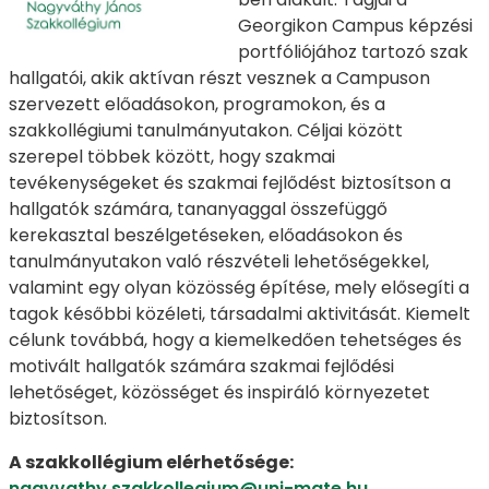
Georgikon Campus képzési
portfóliójához tartozó szak
hallgatói, akik aktívan részt vesznek a Campuson
szervezett előadásokon, programokon, és a
szakkollégiumi tanulmányutakon. Céljai között
szerepel többek között, hogy szakmai
tevékenységeket és szakmai fejlődést biztosítson a
hallgatók számára, tananyaggal összefüggő
kerekasztal beszélgetéseken, előadásokon és
tanulmányutakon való részvételi lehetőségekkel,
valamint egy olyan közösség építése, mely elősegíti a
tagok későbbi közéleti, társadalmi aktivitását. Kiemelt
célunk továbbá, hogy a kiemelkedően tehetséges és
motivált hallgatók számára szakmai fejlődési
lehetőséget, közösséget és inspiráló környezetet
biztosítson.
A szakkollégium elérhetősége:
nagyvathy.szakkollegium@uni-mate.hu