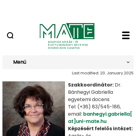
Lovasközpont
Skip to Main Content
Jubileumi díszoklevél igénylés
Agrárközgazdász - G
Agrárközgazdász
MAGYAR AGRÁR- ÉS
ÉLETTUDOMÁNYI EGYETEM
GEORGIKON CAMPUS
Menü
Last modified: 20. January 2025
Szakkoordinátor:
Dr.
Bánhegyi Gabriella
egyetemi docens
Tel: (+36) 83/545-186,
email:
banhegyi.gabriella[
at]uni-mate.hu
Képzésért felelős intézet:
Agrár- és