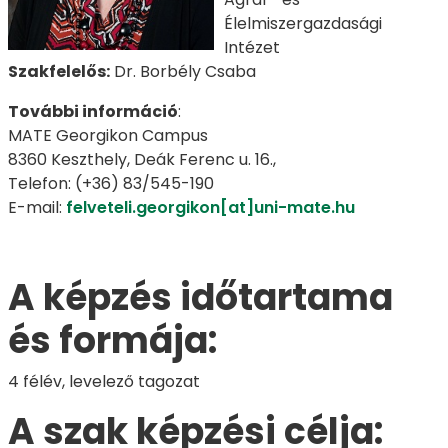
Élelmiszergazdasági
Intézet
Szakfelelős:
Dr. Borbély Csaba
További információ
:
MATE Georgikon Campus
8360 Keszthely, Deák Ferenc u. 16.,
Telefon: (+36) 83/545-190
E-mail:
felveteli.georgikon[at]uni-mate.hu
A képzés időtartama
és formája:
4 félév, levelező tagozat
A szak képzési célja: