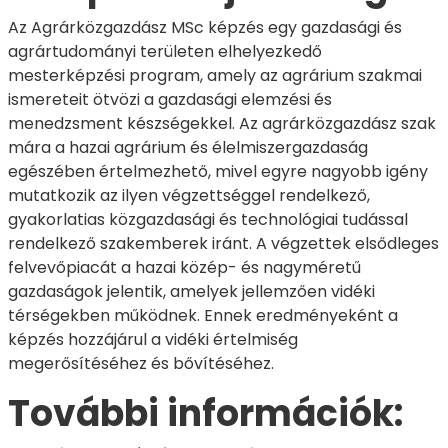
Az Agrárközgazdász MSc képzés egy gazdasági és
agrártudományi területen elhelyezkedő
mesterképzési program, amely az agrárium szakmai
ismereteit ötvözi a gazdasági elemzési és
menedzsment készségekkel. Az agrárközgazdász szak
mára a hazai agrárium és élelmiszergazdaság
egészében értelmezhető, mivel egyre nagyobb igény
mutatkozik az ilyen végzettséggel rendelkező,
gyakorlatias közgazdasági és technológiai tudással
rendelkező szakemberek iránt. A végzettek elsődleges
felvevőpiacát a hazai közép- és nagyméretű
gazdaságok jelentik, amelyek jellemzően vidéki
térségekben működnek. Ennek eredményeként a
képzés hozzájárul a vidéki értelmiség
megerősítéséhez és bővítéséhez.
További információk: