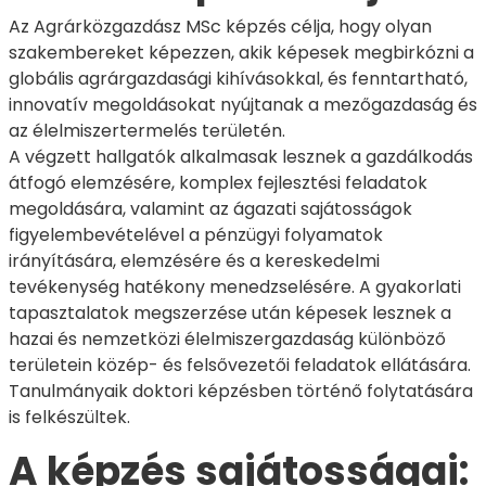
Az Agrárközgazdász MSc képzés célja, hogy olyan
szakembereket képezzen, akik képesek megbirkózni a
globális agrárgazdasági kihívásokkal, és fenntartható,
innovatív megoldásokat nyújtanak a mezőgazdaság és
az élelmiszertermelés területén.
A végzett hallgatók alkalmasak lesznek a gazdálkodás
átfogó elemzésére, komplex fejlesztési feladatok
megoldására, valamint az ágazati sajátosságok
figyelembevételével a pénzügyi folyamatok
irányítására, elemzésére és a kereskedelmi
tevékenység hatékony menedzselésére. A gyakorlati
tapasztalatok megszerzése után képesek lesznek a
hazai és nemzetközi élelmiszergazdaság különböző
területein közép- és felsővezetői feladatok ellátására.
Tanulmányaik doktori képzésben történő folytatására
is felkészültek.
A képzés sajátosságai: