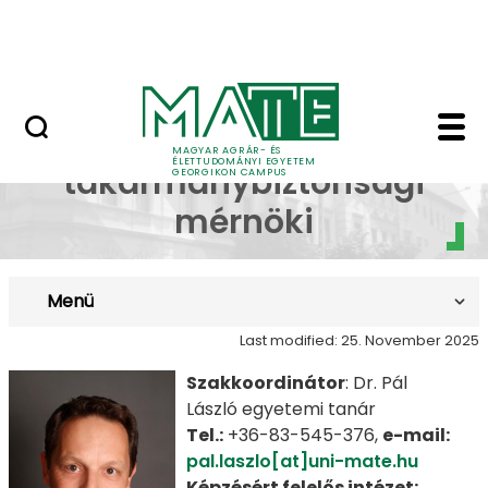
Lovasközpont
Skip to Main Content
Jubileumi díszoklevél igénylés
Takarmányozási és t
Takarmányozási és
MAGYAR AGRÁR- ÉS
ÉLETTUDOMÁNYI EGYETEM
takarmánybiztonsági
GEORGIKON CAMPUS
mérnöki
Menü
Last modified: 25. November 2025
Szakkoordinátor
: Dr. Pál
László egyetemi tanár
Tel.:
+36-83-545-376,
e-mail:
pal.laszlo[at]uni-mate.hu
Képzésért felelős intézet: