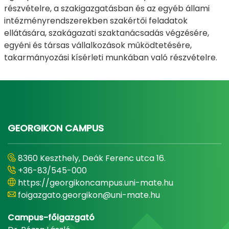
részvételre, a szakigazgatásban és az egyéb állami
intézményrendszerekben szakértői feladatok
ellátására, szakágazati szaktanácsadás végzésére,
egyéni és társas vállalkozások működtetésére,
takarmányozási kísérleti munkában való részvételre.
GEORGIKON CAMPUS
8360 Keszthely, Deák Ferenc utca 16.
+36-83/545-000
https://georgikoncampus.uni-mate.hu
foigazgato.georgikon@uni-mate.hu
Campus-főigazgató