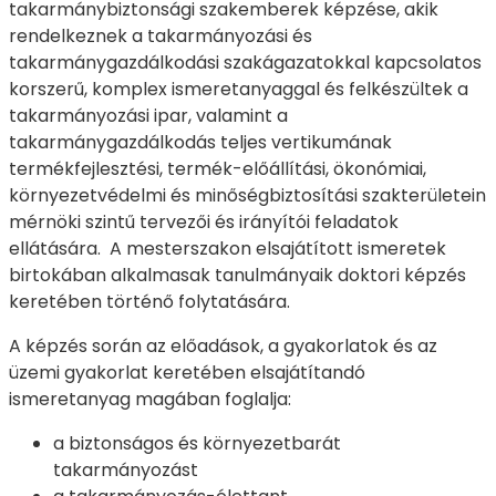
takarmánybiztonsági szakemberek képzése, akik
rendelkeznek a takarmányozási és
takarmánygazdálkodási szakágazatokkal kapcsolatos
korszerű, komplex ismeretanyaggal és felkészültek a
takarmányozási ipar, valamint a
takarmánygazdálkodás teljes vertikumának
termékfejlesztési, termék-előállítási, ökonómiai,
környezetvédelmi és minőségbiztosítási szakterületein
mérnöki szintű tervezői és irányítói feladatok
ellátására. A mesterszakon elsajátított ismeretek
birtokában alkalmasak tanulmányaik doktori képzés
keretében történő folytatására.
A képzés során az előadások, a gyakorlatok és az
üzemi gyakorlat keretében elsajátítandó
ismeretanyag magában foglalja:
a biztonságos és környezetbarát
takarmányozást