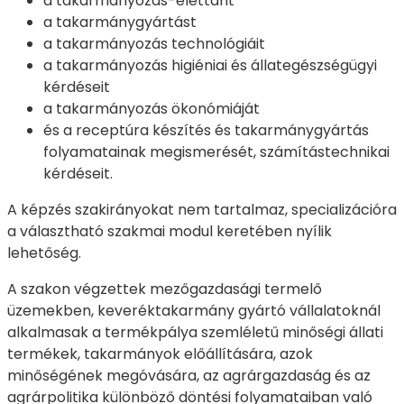
a takarmányozás-élettant
a takarmánygyártást
a takarmányozás technológiáit
a takarmányozás higiéniai és állategészségügyi
kérdéseit
a takarmányozás ökonómiáját
és a receptúra készítés és takarmánygyártás
folyamatainak megismerését, számítástechnikai
kérdéseit.
A képzés szakirányokat nem tartalmaz, specializációra
a választható szakmai modul keretében nyílik
lehetőség.
A szakon végzettek mezőgazdasági termelő
üzemekben, keveréktakarmány gyártó vállalatoknál
alkalmasak a termékpálya szemléletű minőségi állati
termékek, takarmányok előállítására, azok
minőségének megóvására, az agrárgazdaság és az
agrárpolitika különböző döntési folyamataiban való