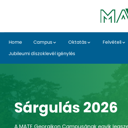
Skip to Main Content
Home
Campus
Oktatás
Felvételi
Jubileumi díszoklevél igénylés
Home - Georgikon C
Sárgulás 2026
A MATE Georgikon Campusának egyik legsz