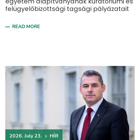
egyetem alapítványának kuratóriumi és
felügyelőbizottsági tagsági pályázatait
READ MORE
2026. July 23.
HÍR