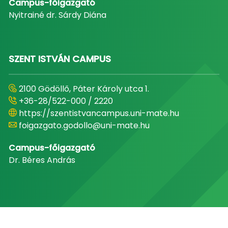
Campus-főigazgató
Nyitrainé dr. Sárdy Diána
SZENT ISTVÁN CAMPUS
2100 Gödöllő, Páter Károly utca 1.
+36-28/522-000 / 2220
https://szentistvancampus.uni-mate.hu
foigazgato.godollo@uni-mate.hu
Campus-főigazgató
Dr. Béres András