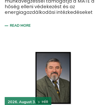
munkavégzéssel támogatja a MATE a
hőség elleni védekezést és az
energiagazdálkodási intézkedéseket
READ MORE
2026. August 3.
HÍR