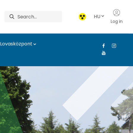
HU
Log in
Lovasközpont