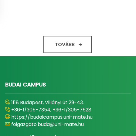
TOVÁBB
BUDAI CAMPUS
1118 Budapest, Villányi út 29-43.
+36-1/305-7354, +36-1/305-7528
https://budaicampus.uni-mate.hu
foigazgato.buda@uni-mate.hu