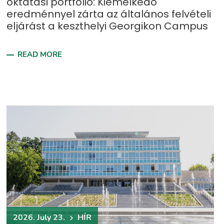
oktatási portfólió: Kiemelkedő
eredménnyel zárta az általános felvételi
eljárást a keszthelyi Georgikon Campus
READ MORE
2026. July 23.
HÍR