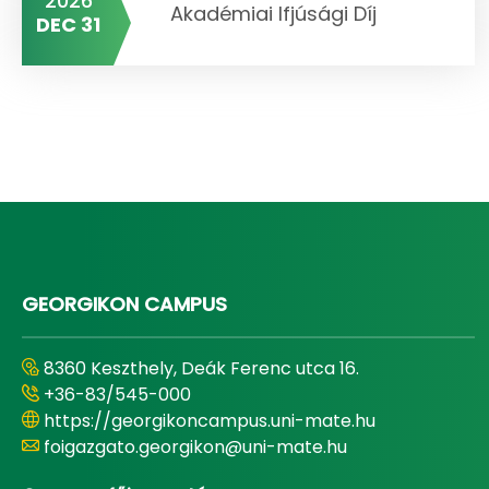
2026
Akadémiai Ifjúsági Díj
DEC 31
GEORGIKON CAMPUS
8360 Keszthely, Deák Ferenc utca 16.
+36-83/545-000
https://georgikoncampus.uni-mate.hu
foigazgato.georgikon@uni-mate.hu