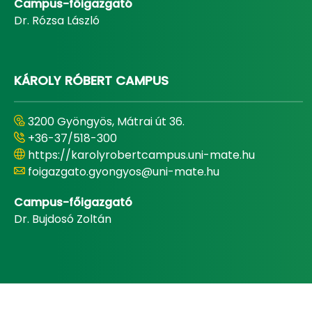
Campus-főigazgató
Dr. Rózsa László
KÁROLY RÓBERT CAMPUS
3200 Gyöngyös, Mátrai út 36.
+36-37/518-300
https://karolyrobertcampus.uni-mate.hu
foigazgato.gyongyos@uni-mate.hu
Campus-főigazgató
Dr. Bujdosó Zoltán