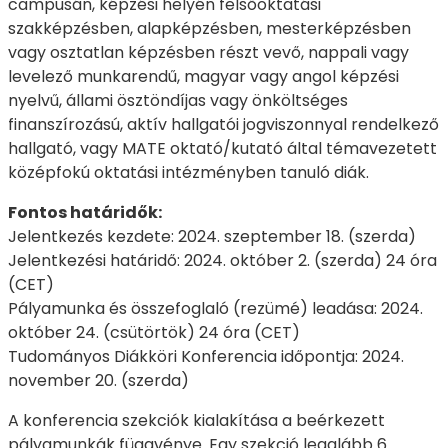
campusán, képzési helyén felsőoktatási
szakképzésben, alapképzésben, mesterképzésben
vagy osztatlan képzésben részt vevő, nappali vagy
levelező munkarendű, magyar vagy angol képzési
nyelvű, állami ösztöndíjas vagy önköltséges
finanszírozású, aktív hallgatói jogviszonnyal rendelkező
hallgató, vagy MATE oktató/kutató által témavezetett
középfokú oktatási intézményben tanuló diák.
Fontos határidők:
Jelentkezés kezdete: 2024. szeptember 18. (szerda)
Jelentkezési határidő: 2024. október 2. (szerda) 24 óra
(CET)
Pályamunka és összefoglaló (rezümé) leadása: 2024.
október 24. (csütörtök) 24 óra (CET)
Tudományos Diákköri Konferencia időpontja: 2024.
november 20. (szerda)
A konferencia szekciók kialakítása a beérkezett
pályamunkák függvénye. Egy szekció legalább 6