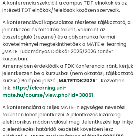
A konferencia szekcióit a campus TDT elnökök és az
intézeti TDT elnökök/felelősök közösen szervezik.
A konferenciával kapcsolatos részletes tájékoztató, a
jelentkezési és feltöltési felület, valamint az
összefoglaló (rezümé) és a pályamunka formai
követelményei megtekinthetőek a MATE e-learning
„MATE Tudományos DiákKör 2025/2026 tanév”
kurzusban.
Amennyiben érdeklődik a TDK Konferencia iránt, kérjük
jelentkezzen be a kurzusba! (nem oktatási, tájékoztató
kurzus) Belépési jelszó „
MATETDK2025
” . Közvetlen
link:
https://elearning.uni-
mate.hu/course/view.php?id=38061
.
A konferenciára a teljes MATE-n egységes nevezési
felületen lehet jelentkezni. A jelentkezés kizárólag
elektronikus módon valósul meg. Jelentkezési lap linkje
a jelentkezési határidő kezdetét követően lesz