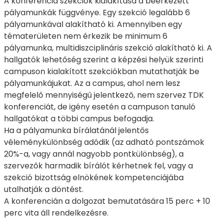
A konferencia szekciók kialakítása a beérkezett
pályamunkák függvénye. Egy szekció legalább 6
pályamunkával alakítható ki. Amennyiben egy
tématerületen nem érkezik be minimum 6
pályamunka, multidiszciplináris szekció alakítható ki. A
hallgatók lehetőség szerint a képzési helyük szerinti
campuson kialakított szekciókban mutathatják be
pályamunkájukat. Az a campus, ahol nem lesz
megfelelő mennyiségű jelentkező, nem szervez TDK
konferenciát, de igény esetén a campuson tanuló
hallgatókat a többi campus befogadja.
Ha a pályamunka bírálatánál jelentős
véleménykülönbség adódik (az adható pontszámok
20%-a, vagy annál nagyobb pontkülönbség), a
szervezők harmadik bírálót kérhetnek fel, vagy a
szekció bizottság elnökének kompetenciájába
utalhatják a döntést.
A konferencián a dolgozat bemutatására 15 perc + 10
perc vita áll rendelkezésre.