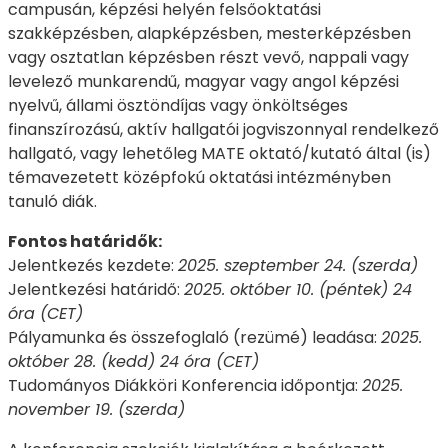
campusán, képzési helyén felsőoktatási
szakképzésben, alapképzésben, mesterképzésben
vagy osztatlan képzésben részt vevő, nappali vagy
levelező munkarendű, magyar vagy angol képzési
nyelvű, állami ösztöndíjas vagy önköltséges
finanszírozású, aktív hallgatói jogviszonnyal rendelkező
hallgató, vagy lehetőleg MATE oktató/kutató által (is)
témavezetett középfokú oktatási intézményben
tanuló diák.
Fontos határidők:
Jelentkezés kezdete:
2025. szeptember 24. (szerda)
Jelentkezési határidő:
2025. október 10. (péntek) 24
óra (CET)
Pályamunka és összefoglaló (rezümé) leadása:
2025.
október 28. (kedd) 24 óra (CET)
Tudományos Diákköri Konferencia időpontja:
2025.
november 19. (szerda)