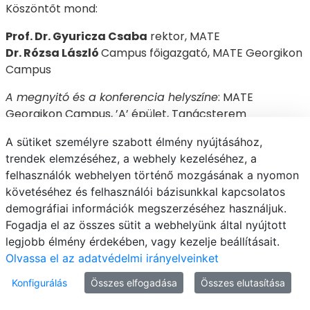
Köszöntőt mond:
Prof. Dr. Gyuricza Csaba
rektor, MATE
Dr. Rózsa László
Campus főigazgató, MATE Georgikon
Campus
A megnyitó és a konferencia helyszíne
: MATE
Georgikon Campus, ’A’ épület, Tanácsterem
A sütiket személyre szabott élmény nyújtásához,
trendek elemzéséhez, a webhely kezeléséhez, a
Agrártudományi szekció
felhasználók webhelyen történő mozgásának a nyomon
követéséhez és felhasználói bázisunkkal kapcsolatos
demográfiai információk megszerzéséhez használjuk.
Szekció zsűri:
Fogadja el az összes sütit a webhelyünk által nyújtott
legjobb élmény érdekében, vagy kezelje beállításait.
Elnök:
Prof.
Dr. Kazinczi Gabriella
egyetemi tanár
Olvassa el az adatvédelmi irányelveinket
MATE Georgikon Campus, Növényvédelmi Intézet
Konfigurálás
Összes elfogadása
Összes elutasítása
Növényvédelmi Tanszék