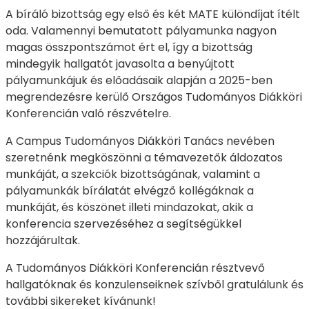
A bíráló bizottság egy első és két MATE különdíjat ítélt
oda. Valamennyi bemutatott pályamunka nagyon
magas összpontszámot ért el, így a bizottság
mindegyik hallgatót javasolta a benyújtott
pályamunkájuk és előadásaik alapján a 2025-ben
megrendezésre kerülő Országos Tudományos Diákköri
Konferencián való részvételre.
A Campus Tudományos Diákköri Tanács nevében
szeretnénk megköszönni a témavezetők áldozatos
munkáját, a szekciók bizottságának, valamint a
pályamunkák bírálatát elvégző kollégáknak a
munkáját, és köszönet illeti mindazokat, akik a
konferencia szervezéséhez a segítségükkel
hozzájárultak.
A Tudományos Diákköri Konferencián résztvevő
hallgatóknak és konzulenseiknek szívből gratulálunk és
további sikereket kívánunk!