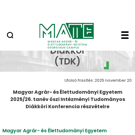
Lovasközpont
Ugrás a fő tartalomhoz
Jubileumi díszoklevél
Tudományos Diákkör 
Tudományos
MAGYAR AGRÁR- ÉS
ÉLETTUDOMÁNYI EGYETEM
Diákkör
GEORGIKON CAMPUS
(TDK)
Utolsó frissítés: 2025 november 20.
Magyar Agrár- és Élettudományi Egyetem
2025/26. tanév őszi Intézményi Tudományos
Diákköri Konferencia részvételre
Magyar Agrár- és Élettudományi Egyetem