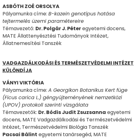
ASBÓTH ZOÉ ORSOLYA
Pályamunka címe:
B-kazein genotípus hatása
tejtermelés üzemi paramétereire
Témavezető:
Dr. Polgár J. Péter
egyetemi docens,
MATE Állattenyésztési Tudományok Intézet,
Állatnemesítési Tanszék
VADGAZDÁLKODÁSI ÉS TERMÉSZETVÉDELMI INTÉZET
KÜLÖNDÍJA
VÁNYI VIKTÓRIA
Pályamunka címe:
A Georgikon Botanikus Kert füge
(Ficus carica L.) géngyűjteményének nemzetközi
(UPOV) protokoll szerinti vizsgálata
Témavezetők:
Dr. Bódis Judit Zsuzsanna
egyetemi
docens, MATE Vadgazdálkodási és Természetvédelmi
Intézet, Természetvédelmi Biológia Tanszék
Pacsai Bálint
egyetemi tanársegéd, MATE