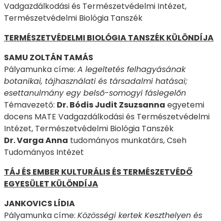
Vadgazdálkodási és Természetvédelmi Intézet,
Természetvédelmi Biológia Tanszék
TERMÉSZETVÉDELMI BIOLÓGIA TANSZÉK KÜLÖNDÍJA
SAMU ZOLTÁN TAMÁS
Pályamunka címe:
A legeltetés felhagyásának
botanikai, tájhasználati és társadalmi hatásai;
esettanulmány egy belső-somogyi fáslegelőn
Témavezető:
Dr. Bódis Judit Zsuzsanna
egyetemi
docens MATE Vadgazdálkodási és Természetvédelmi
Intézet, Természetvédelmi Biológia Tanszék
Dr. Varga Anna
tudományos munkatárs, Cseh
Tudományos Intézet
TÁJ ÉS EMBER KULTURÁLIS ÉS TERMÉSZETVÉDŐ
EGYESÜLET KÜLÖNDÍJA
JANKOVICS LÍDIA
Pályamunka címe:
Közösségi kertek Keszthelyen és