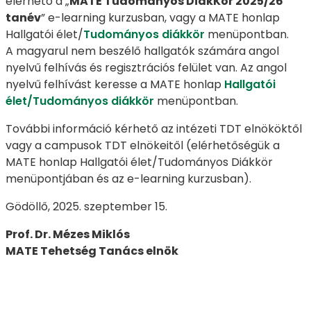
elérhető a „
MATE Tudományos DiákKör 2025/26
tanév
” e-learning kurzusban, vagy a MATE honlap
Hallgatói élet/
Tudományos diákkör
menüpontban.
A magyarul nem beszélő hallgatók számára angol
nyelvű felhívás és regisztrációs felület van. Az angol
nyelvű felhívást keresse a MATE honlap
Hallgatói
élet/Tudományos diákkör
menüpontban.
További információ kérhető az intézeti TDT elnököktől
vagy a campusok TDT elnökeitől (elérhetőségük a
MATE honlap Hallgatói élet/Tudományos Diákkör
menüpontjában és az e-learning kurzusban).
Gödöllő, 2025. szeptember 15.
Prof. Dr. Mézes Miklós
MATE Tehetség Tanács elnök