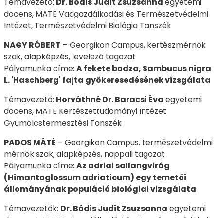
Témavezető:
Dr. Bódis Judit Zsuzsanna
egyetemi
docens, MATE Vadgazdálkodási és Természetvédelmi
Intézet, Természetvédelmi Biológia Tanszék
NAGY RÓBERT
– Georgikon Campus, kertészmérnök
szak, alapképzés, levelező tagozat
Pályamunka címe:
A fekete bodza, Sambucus nigra
L. 'Haschberg' fajta gyökeresedésének vizsgálata
Témavezető:
Horváthné Dr. Baracsi Éva
egyetemi
docens, MATE Kertészettudományi Intézet
Gyümölcstermesztési Tanszék
PADOS MÁTÉ
– Georgikon Campus, természetvédelmi
mérnök szak, alapképzés, nappali tagozat
Pályamunka címe:
Az adriai sallangvirág
(Himantoglossum adriaticum) egy temetői
állományának populáció biológiai vizsgálata
Témavezetők:
Dr. Bódis Judit Zsuzsanna
egyetemi