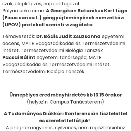
szak, alapképzés, nappali tagozat
Pályamunka címe:
A Georgikon Botanikus Kert füge
(Ficus carica L.) géngyűjteményének nemzetközi
(UPOV) protokoll szerinti vizsgálata
Témavezetők:
Dr. Bódis Judit Zsuzsanna
egyetemi
docens, MATE Vadgazdálkodási és Természetvédelmi
Intézet, Természetvédelmi Biológia Tanszék
Pacsai Bálint
egyetemi tanársegéd, MATE
Vadgazdálkodási és Természetvédelmi Intézet,
Természetvédelmi Biológia Tanszék
Ünnepélyes eredményhirdetés kb 13.15 órakor
(helyszín: Campus Tanácsterem)
A Tudományos Diákköri Konferencián tisztelettel
és szeretettel látjuk!
A program ingyenes, nyilvános, nem regisztrációhoz