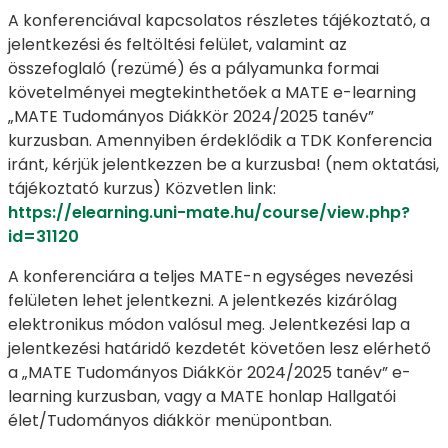
A konferenciával kapcsolatos részletes tájékoztató, a
jelentkezési és feltöltési felület, valamint az
összefoglaló (rezümé) és a pályamunka formai
követelményei megtekinthetőek a MATE e-learning
„MATE Tudományos DiákKör 2024/2025 tanév”
kurzusban. Amennyiben érdeklődik a TDK Konferencia
iránt, kérjük jelentkezzen be a kurzusba! (nem oktatási,
tájékoztató kurzus) Közvetlen link:
https://elearning.uni-mate.hu/course/view.php?
id=31120
A konferenciára a teljes MATE-n egységes nevezési
felületen lehet jelentkezni. A jelentkezés kizárólag
elektronikus módon valósul meg. Jelentkezési lap a
jelentkezési határidő kezdetét követően lesz elérhető
a „MATE Tudományos DiákKör 2024/2025 tanév” e-
learning kurzusban, vagy a MATE honlap Hallgatói
élet/Tudományos diákkör menüpontban.