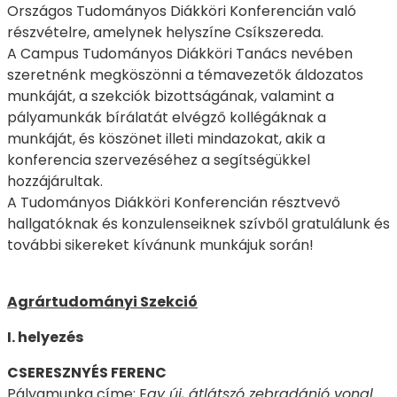
Országos Tudományos Diákköri Konferencián való
részvételre, amelynek helyszíne Csíkszereda.
A Campus Tudományos Diákköri Tanács nevében
szeretnénk megköszönni a témavezetők áldozatos
munkáját, a szekciók bizottságának, valamint a
pályamunkák bírálatát elvégző kollégáknak a
munkáját, és köszönet illeti mindazokat, akik a
konferencia szervezéséhez a segítségükkel
hozzájárultak.
A Tudományos Diákköri Konferencián résztvevő
hallgatóknak és konzulenseiknek szívből gratulálunk és
további sikereket kívánunk munkájuk során!
Agrártudományi Szekció
I. helyezés
CSERESZNYÉS FERENC
Pályamunka címe: E
gy új, átlátszó zebradánió vonal