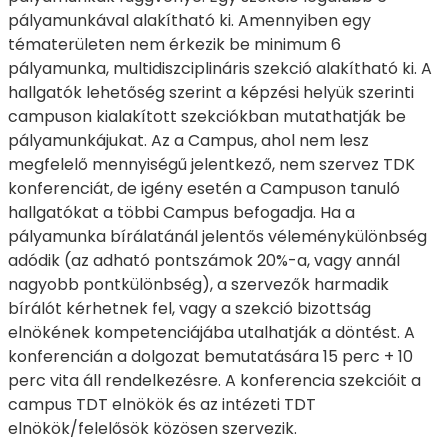
pályamunkával alakítható ki. Amennyiben egy
tématerületen nem érkezik be minimum 6
pályamunka, multidiszciplináris szekció alakítható ki. A
hallgatók lehetőség szerint a képzési helyük szerinti
campuson kialakított szekciókban mutathatják be
pályamunkájukat. Az a Campus, ahol nem lesz
megfelelő mennyiségű jelentkező, nem szervez TDK
konferenciát, de igény esetén a Campuson tanuló
hallgatókat a többi Campus befogadja. Ha a
pályamunka bírálatánál jelentős véleménykülönbség
adódik (az adható pontszámok 20%-a, vagy annál
nagyobb pontkülönbség), a szervezők harmadik
bírálót kérhetnek fel, vagy a szekció bizottság
elnökének kompetenciájába utalhatják a döntést. A
konferencián a dolgozat bemutatására 15 perc + 10
perc vita áll rendelkezésre. A konferencia szekcióit a
campus TDT elnökök és az intézeti TDT
elnökök/felelősök közösen szervezik.