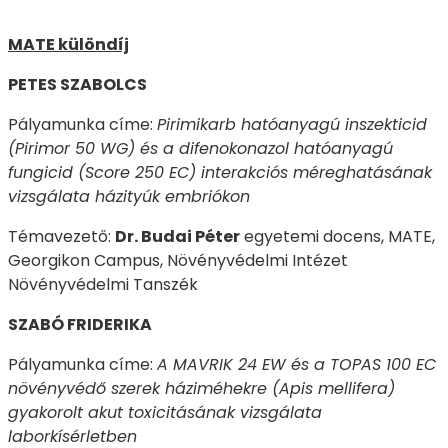
MATE különdíj
PETES SZABOLCS
Pályamunka címe:
Pirimikarb hatóanyagú inszekticid
(Pirimor 50 WG) és a difenokonazol hatóanyagú
fungicid (Score 250 EC) interakciós méreghatásának
vizsgálata házityúk embriókon
Témavezető:
Dr. Budai Péter
egyetemi docens, MATE,
Georgikon Campus, Növényvédelmi Intézet
Növényvédelmi Tanszék
SZABÓ FRIDERIKA
Pályamunka címe:
A MAVRIK 24 EW és a TOPAS 100 EC
növényvédő szerek háziméhekre (Apis mellifera)
gyakorolt akut toxicitásának vizsgálata
laborkísérletben