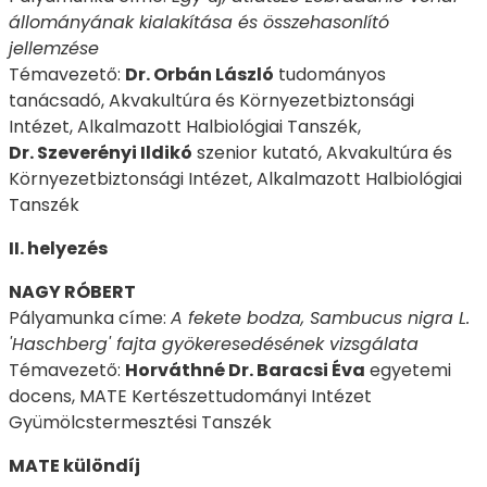
állományának kialakítása és összehasonlító
jellemzése
Témavezető:
Dr. Orbán László
tudományos
tanácsadó, Akvakultúra és Környezetbiztonsági
Intézet, Alkalmazott Halbiológiai Tanszék,
Dr. Szeverényi Ildikó
szenior kutató, Akvakultúra és
Környezetbiztonsági Intézet, Alkalmazott Halbiológiai
Tanszék
II. helyezés
NAGY RÓBERT
Pályamunka címe:
A fekete bodza, Sambucus nigra L.
'Haschberg' fajta gyökeresedésének vizsgálata
Témavezető:
Horváthné Dr. Baracsi Éva
egyetemi
docens, MATE Kertészettudományi Intézet
Gyümölcstermesztési Tanszék
MATE különdíj