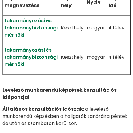
Nyelv
megnevezése
hely
idő
takarmányozási és
takarmánybiztonsági
Keszthely
magyar
4 félév
mérnöki
takarmányozási és
takarmánybiztonsági
Keszthely
magyar
4 félév
mérnöki
Levelező munkarendű képzések konzultációs
időpontjai
Általános konzultációs időszak:
a levelező
munkarendű képzésben a hallgatók tanóráira péntek
délután és szombaton kerül sor.