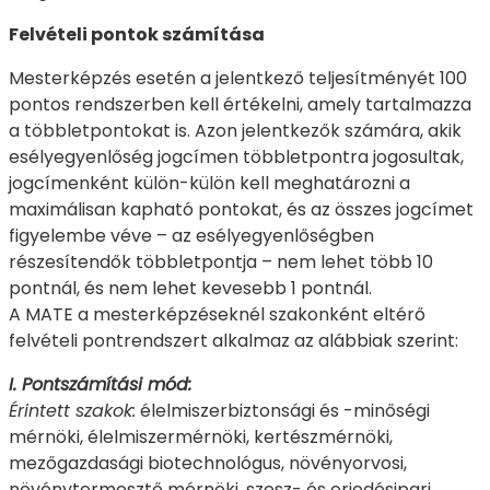
Felvételi pontok számítása
Mesterképzés esetén a jelentkező teljesítményét 100
pontos rendszerben kell értékelni, amely tartalmazza
a többletpontokat is. Azon jelentkezők számára, akik
esélyegyenlőség jogcímen többletpontra jogosultak,
jogcímenként külön-külön kell meghatározni a
maximálisan kapható pontokat, és az összes jogcímet
figyelembe véve – az esélyegyenlőségben
részesítendők többletpontja – nem lehet több 10
pontnál, és nem lehet kevesebb 1 pontnál.
A MATE a mesterképzéseknél szakonként eltérő
felvételi pontrendszert alkalmaz az alábbiak szerint:
I. Pontszámítási mód:
Érintett szakok:
élelmiszerbiztonsági és -minőségi
mérnöki, élelmiszermérnöki, kertészmérnöki,
mezőgazdasági biotechnológus, növényorvosi,
növénytermesztő mérnöki, szesz- és erjedésipari