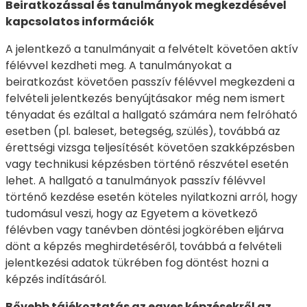
Beiratkozással és tanulmányok megkezdésével
kapcsolatos információk
A jelentkező a tanulmányait a felvételt követően aktív
félévvel kezdheti meg. A tanulmányokat a
beiratkozást követően passzív félévvel megkezdeni a
felvételi jelentkezés benyújtásakor még nem ismert
tényadat és ezáltal a hallgató számára nem felróható
esetben (pl. baleset, betegség, szülés), továbbá az
érettségi vizsga teljesítését követően szakképzésben
vagy technikusi képzésben történő részvétel esetén
lehet. A hallgató a tanulmányok passzív félévvel
történő kezdése esetén köteles nyilatkozni arról, hogy
tudomásul veszi, hogy az Egyetem a következő
félévben vagy tanévben döntési jogkörében eljárva
dönt a képzés meghirdetéséről, továbbá a felvételi
jelentkezési adatok tükrében fog döntést hozni a
képzés indításáról.
Bővebb tájékoztatás az egyes képzésekről az