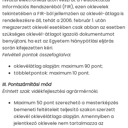
Információs Rendszeréből (FIR), ezen oklevelek
tekintetében a FIR-ből jellemzően az oklevél-átlaga is
rendelkezésre áll, tehát a 2006. február 1. után
megszerzett oklevél esetében csak abban az esetben
szükséges oklevél-átlagot igazoló dokumentumot
benyújtani, ha ezt az Egyetem hiánypótlási eljárás
során kifejezetten kéri.
Felvételi pontok összefoglalva:
oklevélátlag alapján: maximum 90 pont;
többletpontok: maximum 10 pont.
III. Pontszámítási mód
Érintett szak:
vidékfejlesztési agrármérnöki.
Maximum 50 pont szerezhető a mesterképzés
bemeneti feltételeit teljesítő szakon szerzett
oklevél oklevélátlaga alapján. Amennyiben a
jelentkező oklevele nem tartalmazza az