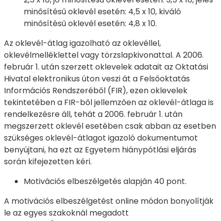
minősítésű oklevél esetén: 4,5 x 10, kiváló
minősítésű oklevél esetén: 4,8 x 10.
Az oklevél-átlag igazolható az oklevéllel,
oklevélmelléklettel vagy törzslapkivonattal. A 2006.
február 1. után szerzett oklevelek adatait az Oktatási
Hivatal elektronikus úton veszi át a Felsőoktatás
Információs Rendszeréből (FIR), ezen oklevelek
tekintetében a FIR-ből jellemzően az oklevél-átlaga is
rendelkezésre áll, tehát a 2006. február 1. után
megszerzett oklevél esetében csak abban az esetben
szükséges oklevél-átlagot igazoló dokumentumot
benyújtani, ha ezt az Egyetem hiánypótlási eljárás
során kifejezetten kéri.
Motivációs elbeszélgetés alapján 40 pont.
A motivációs elbeszélgetést online módon bonyolítják
le az egyes szakoknál megadott