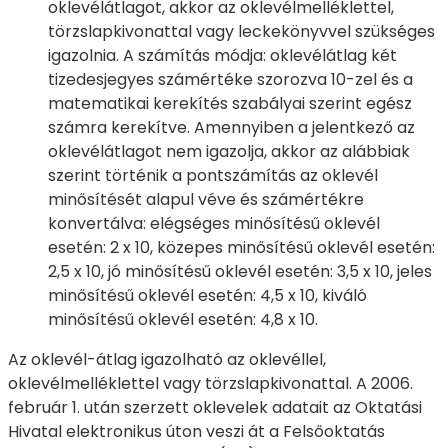
oklevélátlagot, akkor az oklevélmelléklettel,
törzslapkivonattal vagy leckekönyvvel szükséges
igazolnia. A számítás módja: oklevélátlag két
tizedesjegyes számértéke szorozva 10-zel és a
matematikai kerekítés szabályai szerint egész
számra kerekítve. Amennyiben a jelentkező az
oklevélátlagot nem igazolja, akkor az alábbiak
szerint történik a pontszámítás az oklevél
minősítését alapul véve és számértékre
konvertálva: elégséges minősítésű oklevél
esetén: 2 x 10, közepes minősítésű oklevél esetén:
2,5 x 10, jó minősítésű oklevél esetén: 3,5 x 10, jeles
minősítésű oklevél esetén: 4,5 x 10, kiváló
minősítésű oklevél esetén: 4,8 x 10.
Az oklevél-átlag igazolható az oklevéllel,
oklevélmelléklettel vagy törzslapkivonattal. A 2006.
február 1. után szerzett oklevelek adatait az Oktatási
Hivatal elektronikus úton veszi át a Felsőoktatás