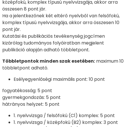
középfokú, komplex típusú nyelvvizsgája, akkor arra
összesen 8 pont jár.
Ha a jelentkezőnek két eltérő nyelvből van felsőfokú,
komplex típusú nyelvvizsgája, akkor arra összesen 10
pont jár.
Kutatási és publikációs tevékenység jogcímen
kizárólag tudományos folyóiratban megjelent
publikáció alapján adható többletpont.
Többletpontok minden szak esetében:
maximum 10
többletpont adható.
Esélyegyenlőségi maximális pont: 10 pont
fogyatékosság: 5 pont
gyermekgondozás: 5 pont
hátrányos helyzet: 5 pont
1. nyelvvizsga / felsőfokú (C1) komplex: 5 pont
1. nyelvvizsga / középfokú (B2) komplex: 3 pont