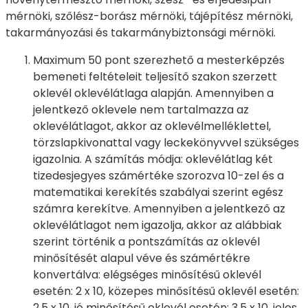
mérnöki, szőlész-borász mérnöki, tájépítész mérnöki,
takarmányozási és takarmánybiztonsági mérnöki.
Maximum 50 pont szerezhető a mesterképzés
bemeneti feltételeit teljesítő szakon szerzett
oklevél oklevélátlaga alapján. Amennyiben a
jelentkező oklevele nem tartalmazza az
oklevélátlagot, akkor az oklevélmelléklettel,
törzslapkivonattal vagy leckekönyvvel szükséges
igazolnia. A számítás módja: oklevélátlag két
tizedesjegyes számértéke szorozva 10-zel és a
matematikai kerekítés szabályai szerint egész
számra kerekítve. Amennyiben a jelentkező az
oklevélátlagot nem igazolja, akkor az alábbiak
szerint történik a pontszámítás az oklevél
minősítését alapul véve és számértékre
konvertálva: elégséges minősítésű oklevél
esetén: 2 x 10, közepes minősítésű oklevél esetén:
2,5 x 10, jó minősítésű oklevél esetén: 3,5 x 10, jeles