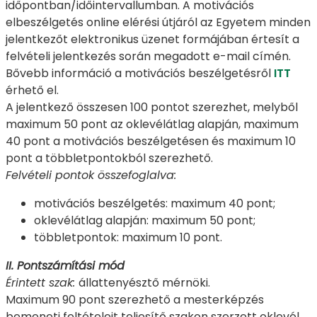
időpontban/időintervallumban. A motivációs
elbeszélgetés online elérési útjáról az Egyetem minden
jelentkezőt elektronikus üzenet formájában értesít a
felvételi jelentkezés során megadott e-mail címén.
Bővebb információ a motivációs beszélgetésről
ITT
érhető el.
A jelentkező összesen 100 pontot szerezhet, melyből
maximum 50 pont az oklevélátlag alapján, maximum
40 pont a motivációs beszélgetésen és maximum 10
pont a többletpontokból szerezhető.
Felvételi pontok összefoglalva:
motivációs beszélgetés: maximum 40 pont;
oklevélátlag alapján: maximum 50 pont;
többletpontok: maximum 10 pont.
II. Pontszámítási mód
Érintett szak:
állattenyésztő mérnöki.
Maximum 90 pont szerezhető a mesterképzés
bemeneti feltételeit teljesítő szakon szerzett oklevél