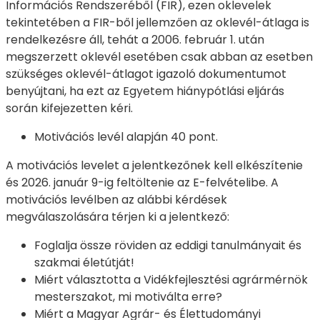
Információs Rendszeréből (FIR), ezen oklevelek
tekintetében a FIR-ből jellemzően az oklevél-átlaga is
rendelkezésre áll, tehát a 2006. február 1. után
megszerzett oklevél esetében csak abban az esetben
szükséges oklevél-átlagot igazoló dokumentumot
benyújtani, ha ezt az Egyetem hiánypótlási eljárás
során kifejezetten kéri.
Motivációs levél alapján 40 pont.
A motivációs levelet a jelentkezőnek kell elkészítenie
és 2026. január 9-ig feltöltenie az E-felvételibe. A
motivációs levélben az alábbi kérdések
megválaszolására térjen ki a jelentkező:
Foglalja össze röviden az eddigi tanulmányait és
szakmai életútját!
Miért választotta a Vidékfejlesztési agrármérnök
mesterszakot, mi motiválta erre?
Miért a Magyar Agrár- és Élettudományi