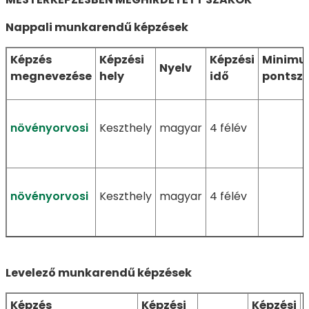
Nappali munkarendű képzések
Képzés
Képzési
Képzési
Minim
Nyelv
megnevezése
hely
idő
pontsz
növényorvosi
Keszthely
magyar
4 félév
növényorvosi
Keszthely
magyar
4 félév
Levelező munkarendű képzések
Képzés
Képzési
Képzési