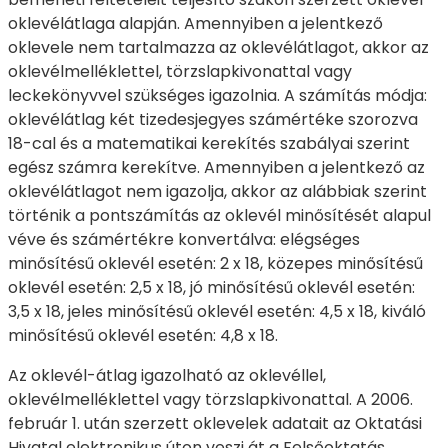
oklevélátlaga alapján. Amennyiben a jelentkező
oklevele nem tartalmazza az oklevélátlagot, akkor az
oklevélmelléklettel, törzslapkivonattal vagy
leckekönyvvel szükséges igazolnia. A számítás módja:
oklevélátlag két tizedesjegyes számértéke szorozva
18-cal és a matematikai kerekítés szabályai szerint
egész számra kerekítve. Amennyiben a jelentkező az
oklevélátlagot nem igazolja, akkor az alábbiak szerint
történik a pontszámítás az oklevél minősítését alapul
véve és számértékre konvertálva: elégséges
minősítésű oklevél esetén: 2 x 18, közepes minősítésű
oklevél esetén: 2,5 x 18, jó minősítésű oklevél esetén:
3,5 x 18, jeles minősítésű oklevél esetén: 4,5 x 18, kiváló
minősítésű oklevél esetén: 4,8 x 18.
Az oklevél-átlag igazolható az oklevéllel,
oklevélmelléklettel vagy törzslapkivonattal. A 2006.
február 1. után szerzett oklevelek adatait az Oktatási
Hivatal elektronikus úton veszi át a Felsőoktatás