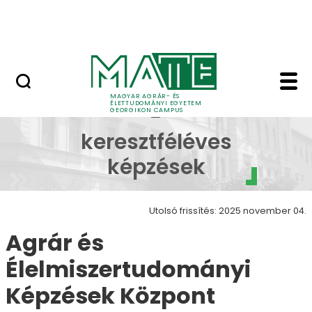
Lovasközpont
Ugrás a fő tartalomhoz
Jubileumi díszoklevél
Felvételi 2026 - kere
Felvételi 2026
MAGYAR AGRÁR- ÉS
ÉLETTUDOMÁNYI EGYETEM
-
GEORGIKON CAMPUS
keresztféléves
képzések
Utolsó frissítés: 2025 november 04.
Agrár és
Élelmiszertudományi
Képzések Központ