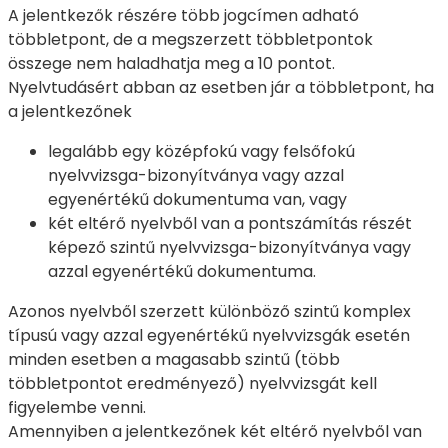
A jelentkezők részére több jogcímen adható
többletpont, de a megszerzett többletpontok
összege nem haladhatja meg a 10 pontot.
Nyelvtudásért abban az esetben jár a többletpont, ha
a jelentkezőnek
legalább egy középfokú vagy felsőfokú
nyelvvizsga-bizonyítványa vagy azzal
egyenértékű dokumentuma van, vagy
két eltérő nyelvből van a pontszámítás részét
képező szintű nyelvvizsga-bizonyítványa vagy
azzal egyenértékű dokumentuma.
Azonos nyelvből szerzett különböző szintű komplex
típusú vagy azzal egyenértékű nyelvvizsgák esetén
minden esetben a magasabb szintű (több
többletpontot eredményező) nyelvvizsgát kell
figyelembe venni.
Amennyiben a jelentkezőnek két eltérő nyelvből van