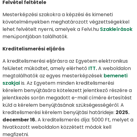
Felvétel feltétele
Mesterképzési szakokra a képzési és kimeneti
követelményekben meghatározott végzettségekkel
lehet felvételt nyerni, amelyek a Felvi.hu
Szakleírások
menüpontjában találhatók.
Kreditelismerési eljárás
A kreditelismerési eljárásra az Egyetem elektronikus
felületet működtet, amely elérhető
ITT
.
A weboldalon
megtalálhatók az egyes mesterképzések
bemeneti
szakjai
is. Az Egyetem minden kreditelismerési
kérelem benyújtására kötelezett jelentkező részére a
jelentkezés során megadott e-mail címére értesítést
küld a kérelem benyújtásának szükségességéről. A
kreditelismerési kérelem benyújtási határideje:
2025.
december 16.
A kreditelismerés díja: 5000 Ft, melyet a
hivatkozott weboldalon közzétett módok kell
megfizetni.