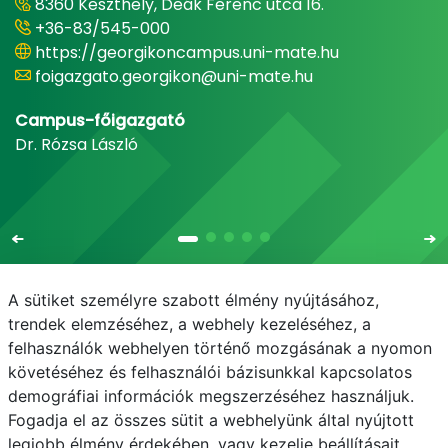
8360 Keszthely, Deák Ferenc utca 16.
+36-83/545-000
https://georgikoncampus.uni-mate.hu
foigazgato.georgikon@uni-mate.hu
Campus-főigazgató
Dr. Rózsa László
A sütiket személyre szabott élmény nyújtásához,
trendek elemzéséhez, a webhely kezeléséhez, a
felhasználók webhelyen történő mozgásának a nyomon
E-mail
Telefonkönyv
NEPTUN
E-learning
követéséhez és felhasználói bázisunkkal kapcsolatos
demográfiai információk megszerzéséhez használjuk.
Adatvédelem
Fogadja el az összes sütit a webhelyünk által nyújtott
legjobb élmény érdekében, vagy kezelje beállításait.