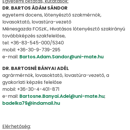
Egyetemi oktatás, kutatások:
DR. BARTOS ÁDÁM SÁNDOR
egyetemi docens, lótenyésztő szakmérnök,
lovasoktató, lovastúra-vezető
Ménesgazda FOSzK., Hivatásos lótenyésztő szakirányú
továbbképzés szakfelelőse,
tel: +36-83-545-000/5340
mobil: +36-30-9-739-295
e-mail:
Bartos.Adam.Sandor@uni-mate.hu
DR. BARTOSNÉ BÁNYAI ADÉL
agrármérnök, lovasoktató, lovastúra-vezető, a
gyakorlati képzés felelőse
mobil: +36-30-4-401-871
e-mail:
Bartosne.Banyai.Adel@uni-mate.hu
;
badelka79@indamail.hu
Elérhetőség: