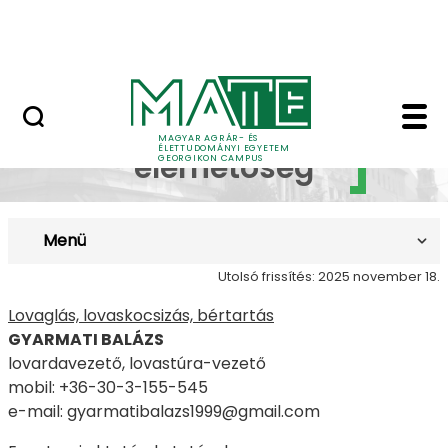
Lovasközpont
Ugrás a fő tartalomhoz
Jubileumi díszoklevél
Munkatársak, elérhe
Munkatársak,
MAGYAR AGRÁR- ÉS
ÉLETTUDOMÁNYI EGYETEM
elérhetőség
GEORGIKON CAMPUS
Menü
Utolsó frissítés: 2025 november 18.
Lovaglás, lovaskocsizás, bértartás
GYARMATI BALÁZS
lovardavezető, lovastúra-vezető
mobil: +36-30-3-155-545
e-mail: gyarmatibalazs1999@gmail.com