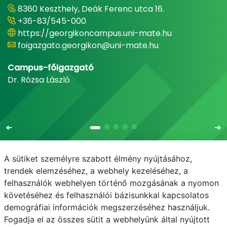
8360 Keszthely, Deák Ferenc utca 16.
+36-83/545-000
https://georgikoncampus.uni-mate.hu
foigazgato.georgikon@uni-mate.hu
Campus-főigazgató
Dr. Rózsa László
A sütiket személyre szabott élmény nyújtásához,
trendek elemzéséhez, a webhely kezeléséhez, a
felhasználók webhelyen történő mozgásának a nyomon
E-mail
Telefonkönyv
NEPTUN
E-learning
követéséhez és felhasználói bázisunkkal kapcsolatos
demográfiai információk megszerzéséhez használjuk.
Adatvédelem
Fogadja el az összes sütit a webhelyünk által nyújtott