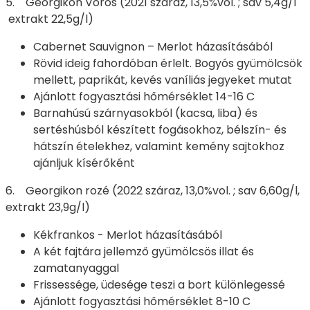
5. Georgikon Vörös (2021 száraz, 13,5%vol. ; sav 5,4g/l
extrakt 22,5g/l)
Cabernet Sauvignon – Merlot házasításából
Rövid ideig fahordóban érlelt. Bogyós gyümölcsök
mellett, paprikát, kevés vaníliás jegyeket mutat
Ajánlott fogyasztási hőmérséklet 14-16 C
Barnahúsú szárnyasokból (kacsa, liba) és
sertéshúsból készített fogásokhoz, bélszín- és
hátszín ételekhez, valamint kemény sajtokhoz
ajánljuk kísérőként
6. Georgikon rozé (2022 száraz, 13,0%vol. ; sav 6,60g/l,
extrakt 23,9g/l)
Kékfrankos - Merlot házasításából
A két fajtára jellemző gyümölcsös illat és
zamatanyaggal
Frissessége, üdesége teszi a bort különlegessé
Ajánlott fogyasztási hőmérséklet 8-10 C