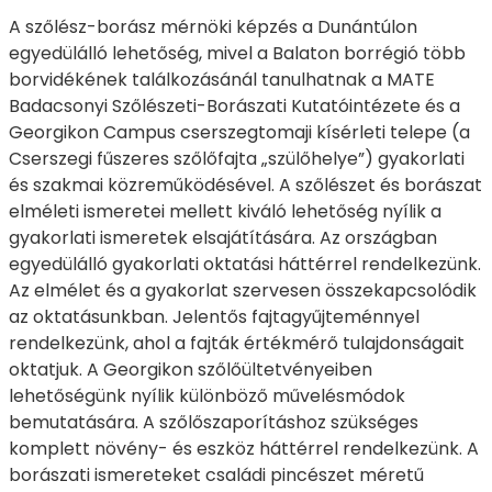
A szőlész-borász mérnöki képzés a Dunántúlon
egyedülálló lehetőség, mivel a Balaton borrégió több
borvidékének találkozásánál tanulhatnak a MATE
Badacsonyi Szőlészeti-Borászati Kutatóintézete és a
Georgikon Campus cserszegtomaji kísérleti telepe (a
Cserszegi fűszeres szőlőfajta „szülőhelye”) gyakorlati
és szakmai közreműködésével. A szőlészet és borászat
elméleti ismeretei mellett kiváló lehetőség nyílik a
gyakorlati ismeretek elsajátítására. Az országban
egyedülálló gyakorlati oktatási háttérrel rendelkezünk.
Az elmélet és a gyakorlat szervesen összekapcsolódik
az oktatásunkban. Jelentős fajtagyűjteménnyel
rendelkezünk, ahol a fajták értékmérő tulajdonságait
oktatjuk. A Georgikon szőlőültetvényeiben
lehetőségünk nyílik különböző művelésmódok
bemutatására. A szőlőszaporításhoz szükséges
komplett növény- és eszköz háttérrel rendelkezünk. A
borászati ismereteket családi pincészet méretű