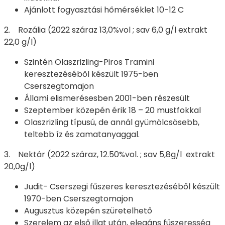
Ajánlott fogyasztási hőmérséklet 10-12 C
2. Rozália (2022 száraz 13,0%vol ; sav 6,0 g/l extrakt
22,0 g/l)
Szintén Olaszrizling-Piros Tramini
keresztezéséből készült 1975-ben
Cserszegtomajon
Állami elismerésesben 2001-ben részesült
Szeptember közepén érik 18 – 20 mustfokkal
Olaszrizling típusú, de annál gyümölcsösebb,
teltebb íz és zamatanyaggal.
3. Nektár (2022 száraz, 12.50%vol. ; sav 5,8g/l extrakt
20,0g/l)
Judit- Cserszegi fűszeres keresztezéséből készült
1970-ben Cserszegtomajon
Augusztus közepén szüretelhető
Szerelem az első illat után, elegáns fűszeresség