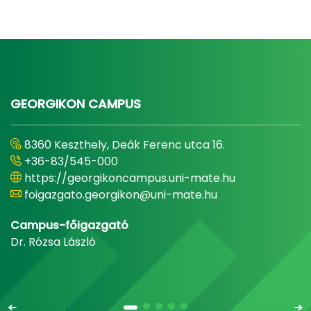
GEORGIKON CAMPUS
8360 Keszthely, Deák Ferenc utca 16.
+36-83/545-000
https://georgikoncampus.uni-mate.hu
foigazgato.georgikon@uni-mate.hu
Campus-főigazgató
Dr. Rózsa László