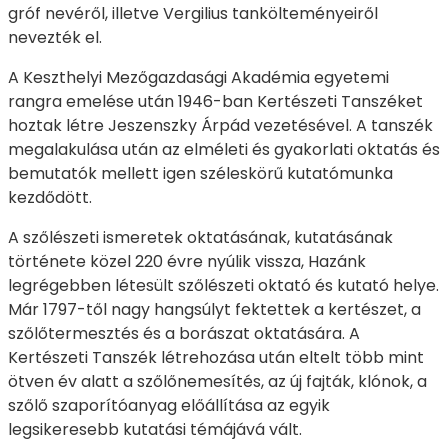
gróf nevéről, illetve Vergilius tankölteményeiről
nevezték el.
A Keszthelyi Mezőgazdasági Akadémia egyetemi
rangra emelése után 1946-ban Kertészeti Tanszéket
hoztak létre Jeszenszky Árpád vezetésével. A tanszék
megalakulása után az elméleti és gyakorlati oktatás és
bemutatók mellett igen széleskörű kutatómunka
kezdődött.
A szőlészeti ismeretek oktatásának, kutatásának
története közel 220 évre nyúlik vissza, Hazánk
legrégebben létesült szőlészeti oktató és kutató helye.
Már 1797-től nagy hangsúlyt fektettek a kertészet, a
szőlőtermesztés és a borászat oktatására. A
Kertészeti Tanszék létrehozása után eltelt több mint
ötven év alatt a szőlőnemesítés, az új fajták, klónok, a
szőlő szaporítóanyag előállítása az egyik
legsikeresebb kutatási témájává vált.