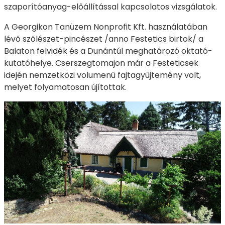
szaporítóanyag-előállítással kapcsolatos vizsgálatok.
A Georgikon Tanüzem Nonprofit Kft. használatában
lévő szőlészet-pincészet /anno Festetics birtok/ a
Balaton felvidék és a Dunántúl meghatározó oktató-
kutatóhelye. Cserszegtomajon már a Festeticsek
idején nemzetközi volumenű fajtagyűjtemény volt,
melyet folyamatosan újítottak.