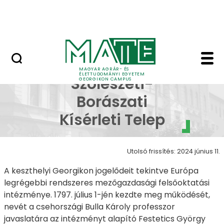
Lovasközpont
Ugrás a fő tartalomhoz
Jubileumi díszoklevél
Cserszegtomaji Szőlés
Cserszegtomaji
MAGYAR AGRÁR- ÉS
ÉLETTUDOMÁNYI EGYETEM
Szőlészeti-
GEORGIKON CAMPUS
Borászati
Kísérleti Telep
Utolsó frissítés: 2024 június 11.
A keszthelyi Georgikon jogelődeit tekintve Európa
legrégebbi rendszeres mezőgazdasági felsőoktatási
intézménye. 1797. július 1-jén kezdte meg működését,
nevét a csehországi Bulla Károly professzor
javaslatára az intézményt alapító Festetics György