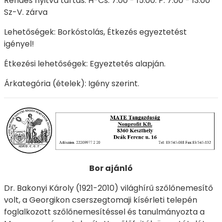
Rendes nyitva tartás: H-Cs. 7.00 - 15.00. P. 7.00 - 13.00
Sz-V. zárva
Lehetőségek: Borkóstolás, Étkezés egyeztetést
igényel!
Étkezési lehetőségek: Egyeztetés alapján.
Árkategória (ételek): Igény szerint.
Bor ajánló
Dr. Bakonyi Károly (1921-2010) világhírű szőlőnemesítő
volt, a Georgikon cserszegtomaji kísérleti telepén
foglalkozott szőlőnemesítéssel és tanulmányozta a