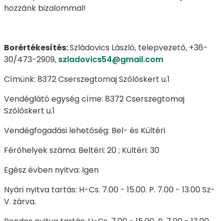
hozzánk bizalommal!
Borértékesítés:
Szládovics László, telepvezető, +36-
30/473-2909,
szladovics54@gmail.com
Címünk: 8372 Cserszegtomaj Szőlőskert u.1
Vendéglátó egység címe: 8372 Cserszegtomaj
Szőlőskert u.1
Vendégfogadási lehetőség: Bel- és Kültéri
Férőhelyek száma: Beltéri: 20 ; Kültéri: 30
Egész évben nyitva: Igen
Nyári nyitva tartás: H-Cs. 7.00 - 15.00. P. 7.00 - 13.00 Sz-
V. zárva.