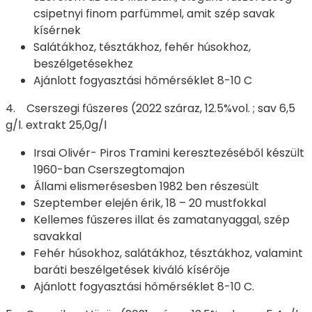
csipetnyi finom parfümmel, amit szép savak
kísérnek
Salátákhoz, tésztákhoz, fehér húsokhoz,
beszélgetésekhez
Ajánlott fogyasztási hőmérséklet 8-10 C
4. Cserszegi fűszeres (2022 száraz, 12.5%vol. ; sav 6,5
g/l. extrakt 25,0g/l
Irsai Olivér- Piros Tramini keresztezéséből készült
1960-ban Cserszegtomajon
Állami elismerésesben 1982 ben részesült
Szeptember elején érik, 18 – 20 mustfokkal
Kellemes fűszeres illat és zamatanyaggal, szép
savakkal
Fehér húsokhoz, salátákhoz, tésztákhoz, valamint
baráti beszélgetések kiváló kísérője
Ajánlott fogyasztási hőmérséklet 8-10 C.