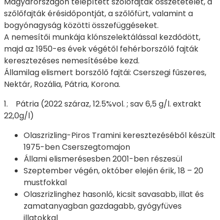
Magyarországon telepített szőlőfajták összetételét, a
szőlőfajták érésidőpontját, a szőlőfürt, valamint a
bogyónagyság közötti összefüggéseket.
A nemesítői munkája klónszelektálással kezdődött,
majd az 1950-es évek végétől fehérborszőlő fajták
keresztezéses nemesítésébe kezd.
Államilag elismert borszőlő fajtái: Cserszegi fűszeres,
Nektár, Rozália, Pátria, Korona.
1. Pátria (2022 száraz, 12.5%vol. ; sav 6,5 g/l. extrakt
22,0g/l)
Olaszrizling-Piros Tramini keresztezéséből készült
1975-ben Cserszegtomajon
Állami elismerésesben 2001-ben részesül
Szeptember végén, október elején érik, 18 – 20
mustfokkal
Olaszrizlinghez hasonló, kicsit savasabb, illat és
zamatanyagban gazdagabb, gyógyfüves
illatokkal