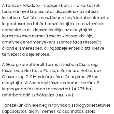
A tanszék feladata - napjainkban is - a kertészeti
tudománnyal kapcsolatos diszciplínák oktatása,
kutatása. Szőlőtermesztésben folyó kutatások közt a
legfontosabba fehér borszőlő fajták keresztezéses
nemesítése és klónszelekciója, az alanyfajták
keresztezéses nemesítése és klónszelekciója,
amelynek eredményeként számos fajta részesült
állami elismerésben, áll fajtabejelentés alatt, illetve
tervezett a bejelentése.
A Georgikonról került termesztésbe a Cserszegi
fűszeres, a Nektár, a Pátria, a Korona, a Helikon, az
Olaszrizling G.K.1-es klónja, és a Georgikon 28-as
alanyfajta. A Cserszegi fűszeres immár hazánk 2.
legnagyobb felületen termesztett (4 275 ha)
fehérbort adó szőlőfajtája (HEGYIR).
Tanszékünkön jelenleg is folynak a szőlőgyökértetűvel
kapcsolatos, alany-nemes kölcsönhatás, szőlő