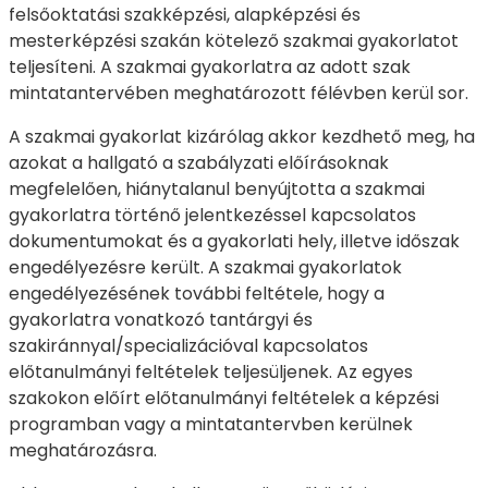
felsőoktatási szakképzési, alapképzési és
mesterképzési szakán kötelező szakmai gyakorlatot
teljesíteni. A szakmai gyakorlatra az adott szak
mintatantervében meghatározott félévben kerül sor.
A szakmai gyakorlat kizárólag akkor kezdhető meg, ha
azokat a hallgató a szabályzati előírásoknak
megfelelően, hiánytalanul benyújtotta a szakmai
gyakorlatra történő jelentkezéssel kapcsolatos
dokumentumokat és a gyakorlati hely, illetve időszak
engedélyezésre került. A szakmai gyakorlatok
engedélyezésének további feltétele, hogy a
gyakorlatra vonatkozó tantárgyi és
szakiránnyal/specializációval kapcsolatos
előtanulmányi feltételek teljesüljenek. Az egyes
szakokon előírt előtanulmányi feltételek a képzési
programban vagy a mintatantervben kerülnek
meghatározásra.