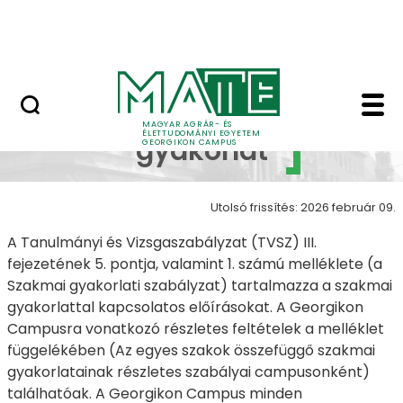
Lovasközpont
Ugrás a fő tartalomhoz
Jubileumi díszoklevél
Szakmai gyakorlat -
Szakmai
MAGYAR AGRÁR- ÉS
ÉLETTUDOMÁNYI EGYETEM
gyakorlat
GEORGIKON CAMPUS
Utolsó frissítés: 2026 február 09.
A Tanulmányi és Vizsgaszabályzat (TVSZ) III.
fejezetének 5. pontja, valamint 1. számú melléklete (a
Szakmai gyakorlati szabályzat) tartalmazza a szakmai
gyakorlattal kapcsolatos előírásokat. A Georgikon
Campusra vonatkozó részletes feltételek a melléklet
függelékében (Az egyes szakok összefüggő szakmai
gyakorlatainak részletes szabályai campusonként)
találhatóak. A Georgikon Campus minden