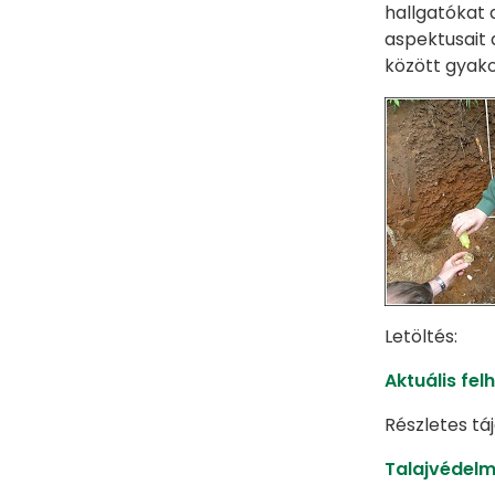
hallgatókat 
aspektusait 
között gyako
Letöltés:
Aktuális fel
Részletes tá
Talajvédelm