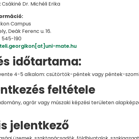
:
Csákiné Dr. Michéli Erika
formáció:
ikon Campus
ly, Deák Ferenc u. 16.
) 545-190
teli.georgikon[at]uni-mate.hu
és időtartama:
lévente 4-5 alkalom: csütörtök-péntek vagy péntek-szom
entkezés feltétele
omány, agrár vagy műszaki képzési területen alapképzés
is jelentkező
ági üzemek, szaktanácsadók, földhivatalok, szakigazgat