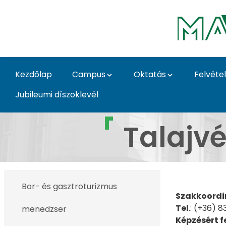
Ugrás a fő tartalomhoz
Kezdőlap
Campus
Oktatás
Felvétel
Jubileumi díszoklevél
Talajvédelmi szakelő
Talajv
Bor- és gasztroturizmus
Szakkoordi
Tel
.: (+36) 
menedzser
Képzésért fe