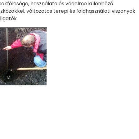
k sokfélesége, használata és védelme különböző
özökkel, változatos terepi és földhasználati viszonyok
llgatók.