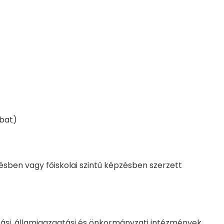
bat)
ben vagy főiskolai szintű képzésben szerzett
ási, államigazgatási és önkormányzati intézmények