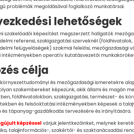
llegű problémák megoldásával foglalkozó munkatársai.
yezkedési lehetőségek
mi szakelőadói képesítést megszerzett hallgatók mezőga
elmi referensi, szakigazgatási szerveknél (földhivatalok,
elmi felügyelőségek) szakmai felelősi, mezőgazdasági vá
i intézményekben operatív kutatásvezetői munkaköröket
zés célja
 környezettudományi és mezőgazdasági ismeretekre alapozv
 olyan szakembereket képezünk, akik állami és magán 
en, földhivatalokban, szakigazgatási, természet- és kö
etekben és felsőoktatási intézményekben képesek a tala
 és tápanyag-gazdálkodás tervezésére és irányítására.
gújult képzéssel
várjuk jelentkezőinket, melynek kereté
ka, talajinformációs-, szakértői- és szaktanácsadási rends