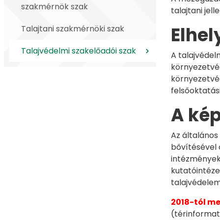
szakmérnök szak
talajtani je
Elhel
Talajtani szakmérnöki szak
Talajvédelmi szakelőadói szak
A talajvédel
környezetvéd
környezetvéd
felsőoktatás
A kép
Az általános
bővítésével
intézményekb
kutatóintéz
talajvédelem
2018-tól me
(térinformati