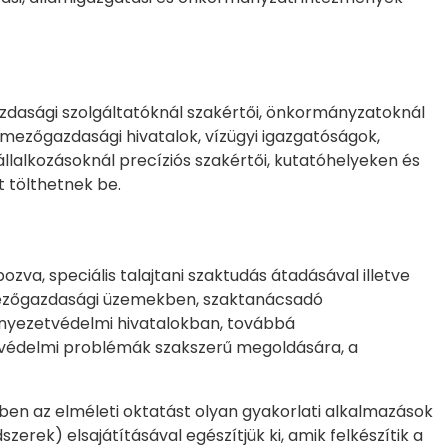
zdasági szolgáltatóknál szakértői, önkormányzatoknál
 mezőgazdasági hivatalok, vízügyi igazgatóságok,
llalkozásoknál precíziós szakértői, kutatóhelyeken és
 tölthetnek be.
a, speciális talajtani szaktudás átadásával illetve
mezőgazdasági üzemekben, szaktanácsadó
rnyezetvédelmi hivatalokban, továbbá
jvédelmi problémák szakszerű megoldására, a
ben az elméleti oktatást olyan gyakorlati alkalmazások
zerek) elsajátításával egészítjük ki, amik felkészítik a