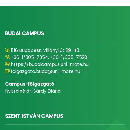
BUDAI CAMPUS
1118 Budapest, Villányi út 29-43.
+36-1/305-7354, +36-1/305-7528
https://budaicampus.uni-mate.hu
foigazgato.buda@uni-mate.hu
Campus-főigazgató
Nyitrainé dr. Sárdy Diána
SZENT ISTVÁN CAMPUS