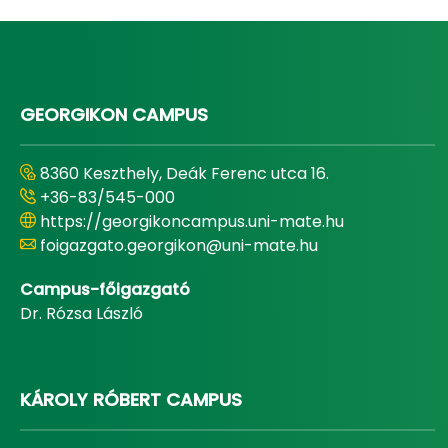
GEORGIKON CAMPUS
8360 Keszthely, Deák Ferenc utca 16.
+36-83/545-000
https://georgikoncampus.uni-mate.hu
foigazgato.georgikon@uni-mate.hu
Campus-főigazgató
Dr. Rózsa László
KÁROLY RÓBERT CAMPUS