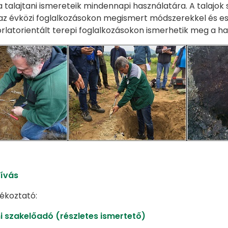
a talajtani ismereteik mindennapi használatára. A talajo
az évközi foglalkozásokon megismert módszerekkel és eszk
rlatorientált terepi foglalkozásokon ismerhetik meg a ha
hívás
jékoztató:
i szakelőadó (részletes ismertető)