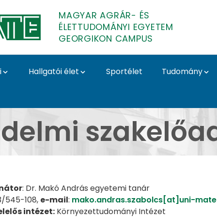
MAGYAR AGRÁR- ÉS
ÉLETTUDOMÁNYI EGYETEM
GEORGIKON CAMPUS
i
Hallgatói élet
Sportélet
Tudomány
adói szak - Georgiko
édelmi szakelőad
nátor
: Dr. Makó András egyetemi tanár
83/545-108,
e-mail
:
mako.andras.szabolcs[at]uni-mate
lelős intézet:
Környezettudományi Intézet