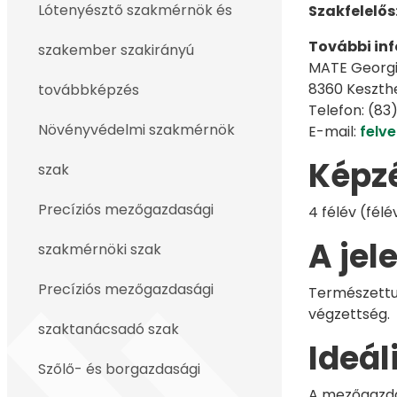
Lótenyésztő szakmérnök és
Szakfelelős
További in
szakember szakirányú
MATE Georg
8360 Keszthe
továbbképzés
Telefon: (83
Növényvédelmi szakmérnök
E-mail:
felve
Képz
szak
Precíziós mezőgazdasági
4 félév (fé
A jel
szakmérnöki szak
Precíziós mezőgazdasági
Természettud
végzettség.
szaktanácsadó szak
Ideál
Szőlő- és borgazdasági
A mezőgazdas