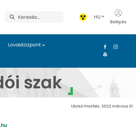
HU
Belépés
Lovasközpont
n Campus
ói szak
Utolsó frissítés: 2022 március 01.
.hu