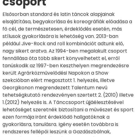
csoport
Elsősorban standard és latin táncok alapjainak
elsajátítása, begyakorlása és koreográfiák előadása a
fő cél, de természetesen, érdeklődés esetén, más
stílusok gyakorlására is lehetőség van. 2013-ban
például Jive-Rock and roll kombinációt adtunk elő,
nagy sikert aratva. Az 1994-ben megalakult csoport
fennállása óta több sikert könyvelhetett el, erről
tanúskodik az 1997-ben Keszthelyen megrendezésre
került Agrárközművelődési Napokon a Show
szekcióban elért megosztott 1. helyezés, illetve
Georgikonon megrendezett Talentum nevű
tehetségkutató rendezvényen szertett 2. (2010) illetve
1.(2012) helyezés is. A Tánccsoport újjáélesztésével
lehetőséget szeretnék biztosítani a művészet és sport
ezen formája iránt érdeklődő hallgatóknak a
gyakorlásra, tanulásra. Igény esetén továbbra is
rendszeres fellépői leszünk a Gazdászbálnak,