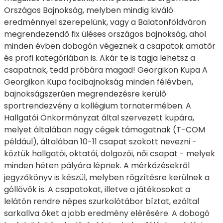
Országos Bajnokság, melyben mindig kiváló
eredménnyel szerepelünk, vagy a Balatonföldváron
megrendezendő fix üléses országos bajnokság, ahol
minden évben dobogón végeznek a csapatok amatőr
és profi kategóriában is. Akár te is tagja lehetsz a
csapatnak, tedd próbára magad! Georgikon Kupa A
Georgikon Kupa focibajnokság minden félévben,
bajnokságszerűen megrendezésre kerülő
sportrendezvény a kollégium tornatermében. A
Hallgatói Önkormányzat által szervezett kupára,
melyet általában nagy cégek támogatnak (T-COM
például), általában 10-11 csapat szokott nevezni -
köztük hallgatói, oktatói, dolgozói, női csapat - melyek
minden héten pályára lépnek. A mérkőzésekről
jegyzőkönyv is készül, melyben rögzítésre kerülnek a
góllövők is. A csapatokat, illetve a játékosokat a
lelátón rendre népes szurkolótábor bíztat, ezáltal
sarkallva őket a jobb eredmény elérésére. A dobogó