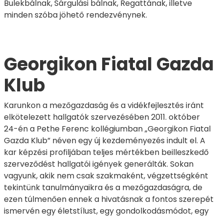
Bulekbálnak, Sárgulási bálnak, Regattának, illetve
minden szóba jöhető rendezvénynek.
Georgikon Fiatal Gazda
Klub
Karunkon a mezőgazdaság és a vidékfejlesztés iránt
elkötelezett hallgatók szervezésében 2011. október
24-én a Pethe Ferenc kollégiumban „Georgikon Fiatal
Gazda Klub” néven egy új kezdeményezés indult el. A
kar képzési profiljában teljes mértékben beilleszkedő
szerveződést hallgatói igények generálták. Sokan
vagyunk, akik nem csak szakmaként, végzettségként
tekintünk tanulmányaikra és a mezőgazdaságra, de
ezen túlmenően ennek a hivatásnak a fontos szerepét
ismervén egy életstílust, egy gondolkodásmódot, egy