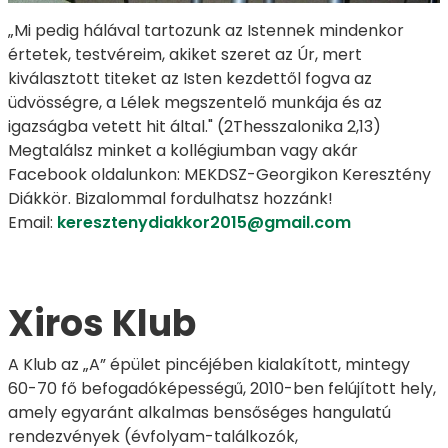
„Mi pedig hálával tartozunk az Istennek mindenkor
értetek, testvéreim, akiket szeret az Úr, mert
kiválasztott titeket az Isten kezdettől fogva az
üdvösségre, a Lélek megszentelő munkája és az
igazságba vetett hit által." (2Thesszalonika 2,13)
Megtalálsz minket a kollégiumban vagy akár
Facebook oldalunkon: MEKDSZ-Georgikon Keresztény
Diákkör. Bizalommal fordulhatsz hozzánk!
Email:
keresztenydiakkor2015@gmail.com
Xiros Klub
A Klub az „A” épület pincéjében kialakított, mintegy
60-70 fő befogadóképességű, 2010-ben felújított hely,
amely egyaránt alkalmas bensőséges hangulatú
rendezvények (évfolyam-találkozók,