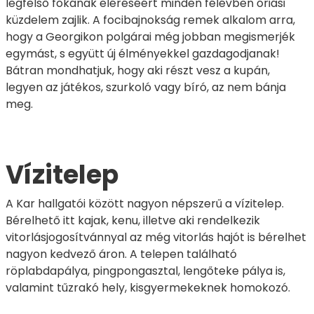
legfelső fokának eléréséért minden félévben óriási
küzdelem zajlik. A focibajnokság remek alkalom arra,
hogy a Georgikon polgárai még jobban megismerjék
egymást, s együtt új élményekkel gazdagodjanak!
Bátran mondhatjuk, hogy aki részt vesz a kupán,
legyen az játékos, szurkoló vagy bíró, az nem bánja
meg.
Vízitelep
A Kar hallgatói között nagyon népszerű a vízitelep.
Bérelhető itt kajak, kenu, illetve aki rendelkezik
vitorlásjogosítvánnyal az még vitorlás hajót is bérelhet
nagyon kedvező áron. A telepen található
röplabdapálya, pingpongasztal, lengőteke pálya is,
valamint tűzrakó hely, kisgyermekeknek homokozó.