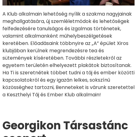
A Klub alkalmain lehetőség nyílik a szakma nagyjainak
meghallgatására, új szemléletmódok és lehetőségek
felfedezésére tanulságos és izgalmas történetek,
valamint alkalmanként műhelybeszélgetések
keretében. Előadásaink többnyire az „A” épület Xiros
klubjában kerülnek megrendezésre tea és
sütemények kíséretében. További részletekről az
egyetem területén elhelyezett plakátok biztosítanak.
Ha Ti is szeretnétek többet tudni a táj és ember közötti
kapcsolatokról és egy igazán lelkes, sokszínű
közösséghez tartozni, Benneteket is várunk szeretettel
a Keszthelyi Táj és Ember Klub alkalmain!
Georgikon Társastánc