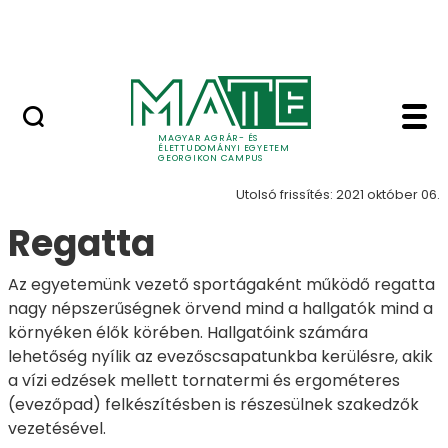
Lovasközpont
Ugrás a fő tartalomhoz
Jubileumi díszoklevél
Szabadidő - Georgik
Szabadidő
MAGYAR AGRÁR- ÉS
ÉLETTUDOMÁNYI EGYETEM
GEORGIKON CAMPUS
Utolsó frissítés: 2021 október 06.
Regatta
Az egyetemünk vezető sportágaként működő regatta
nagy népszerűségnek örvend mind a hallgatók mind a
környéken élők körében. Hallgatóink számára
lehetőség nyílik az evezőscsapatunkba kerülésre, akik
a vízi edzések mellett tornatermi és ergométeres
(evezőpad) felkészítésben is részesülnek szakedzők
vezetésével.