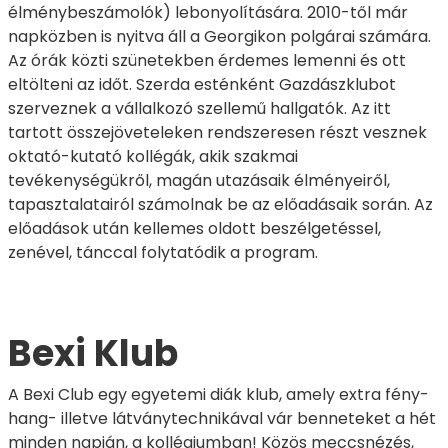
élménybeszámolók) lebonyolítására. 2010-től már
napközben is nyitva áll a Georgikon polgárai számára.
Az órák közti szünetekben érdemes lemenni és ott
eltölteni az időt. Szerda esténként Gazdászklubot
szerveznek a vállalkozó szellemű hallgatók. Az itt
tartott összejöveteleken rendszeresen részt vesznek
oktató-kutató kollégák, akik szakmai
tevékenységükről, magán utazásaik élményeiről,
tapasztalatairól számolnak be az előadásaik során. Az
előadások után kellemes oldott beszélgetéssel,
zenével, tánccal folytatódik a program.
Bexi Klub
A Bexi Club egy egyetemi diák klub, amely extra fény-
hang- illetve látványtechnikával vár benneteket a hét
minden napján, a kollégiumban! Közös meccsnézés,