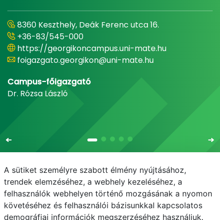
8360 Keszthely, Deák Ferenc utca 16.
+36-83/545-000
https://georgikoncampus.uni-mate.hu
foigazgato.georgikon@uni-mate.hu
Campus-főigazgató
Dr. Rózsa László
A sütiket személyre szabott élmény nyújtásához,
trendek elemzéséhez, a webhely kezeléséhez, a
felhasználók webhelyen történő mozgásának a nyomon
E-mail
Telefonkönyv
NEPTUN
E-learning
követéséhez és felhasználói bázisunkkal kapcsolatos
demográfiai információk megszerzéséhez használjuk.
Adatvédelem