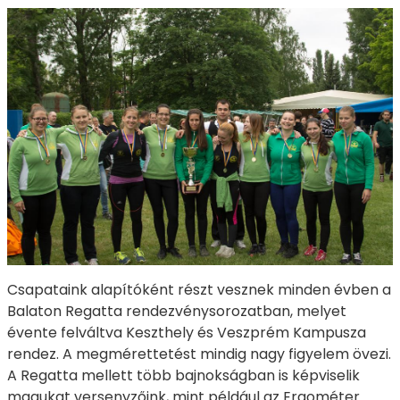
Csapataink alapítóként részt vesznek minden évben a
Balaton Regatta rendezvénysorozatban, melyet
évente felváltva Keszthely és Veszprém Kampusza
rendez. A megmérettetést mindig nagy figyelem övezi.
A Regatta mellett több bajnokságban is képviselik
magukat versenyzőink, mint például az Ergométer