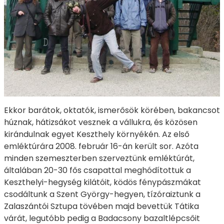
Ekkor barátok, oktatók, ismerősök körében, bakancsot
húznak, hátizsákot vesznek a vállukra, és közösen
kirándulnak egyet Keszthely környékén. Az első
emléktúrára 2008. február 16-án került sor. Azóta
minden szemeszterben szerveztünk emléktúrát,
általában 20-30 fős csapattal meghódítottuk a
Keszthelyi-hegység kilátóit, ködös fénypászmákat
csodáltunk a Szent György-hegyen, tízóraiztunk a
Zalaszántói Sztupa tövében majd bevettük Tátika
várát, legutóbb pedig a Badacsony bazaltlépcsőit