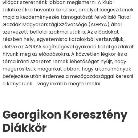
világot szeretnénk jobban megismerni. A klub-
találkozókra havonta kerül sor, amelyet kiegészítenek
majd a kezdeményezés támogatását felvállaló Fiatal
Gazdák Magyarországi Szövetsége (AGRYA) által
szervezett belföldi szakmai utak is. Az előadókat
részben helyi, egyetemista fiatalokból verbuváljuk,
illetve az AGRYA segítségével gyakorló fiatal gazdákat
hívunk meg az előadásokra. A közvetlen légkör és a
téma iránti szeretet remek lehetőséget nyújt, hogy
megerősítsük magunkat abban, hogy a tanulmányok
befejezése után érdemes a mezőgazdasággal keresni
a kenyerünk…. vagy inkább megtermelni.
Georgikon Keresztény
Diákkör