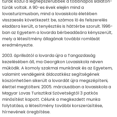
túrák közül a legnépszerűbbek a többnapos Balaton-
túrák voltak. A 90-es évek elején mind a
lovasturizmusban, mind a lovasiskola életében
visszaesés következett be, számos ló és felszerelés
eladásra került, a tenyésztés is háttérbe szorult. 1996-
ban az Egyetem a lovarda bérbeadására kényszerült,
mely a létesítmény állagának további romlását
eredményezte.
2003. áprilisától a lovarda újra a Tangazdaság
kezelésében áll, ma Georgikon Lovasiskola néven
működik. A komoly szakmai munkának és az Egyetem,
valamint vendégeink áldozatkész segítségének
köszönhetően sikerült a lovardát újra megszépíteni,
élettel megtölteni. 2005. márciusában a lovasiskola a
Magyar Lovas Turisztikai Szövetségtől 3 patkós
minősítést kapott. Célunk a megkezdett munka
folytatása, a létesítmény további korszerűsítése,
hírnevének öregbítése.