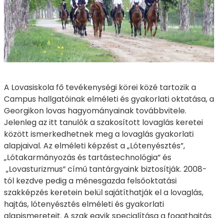
A Lovasiskola fő tevékenységi körei közé tartozik a
Campus hallgatóinak elméleti és gyakorlati oktatása, a
Georgikon lovas hagyományainak továbbvitele.
Jelenleg az itt tanulók a szakosított lovaglás keretei
között ismerkedhetnek meg a lovaglás gyakorlati
alapjaival. Az elméleti képzést a „Lótenyésztés”,
„Lótakarmányozás és tartástechnológia” és
„Lovasturizmus” című tantárgyaink biztosítják. 2008-
tól kezdve pedig a ménesgazda felsőoktatási
szakképzés keretein belül sajátíthatják el a lovaglás,
hajtás, lótenyésztés elméleti és gyakorlati
alapismereteit. A szak egyik specialítása a fogathajtás