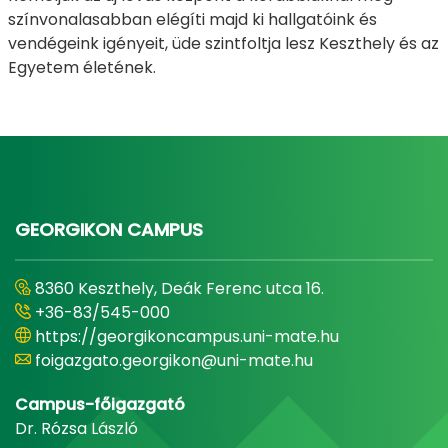
színvonalasabban elégíti majd ki hallgatóink és
vendégeink igényeit, üde szintfoltja lesz Keszthely és az
Egyetem életének.
GEORGIKON CAMPUS
8360 Keszthely, Deák Ferenc utca 16.
+36-83/545-000
https://georgikoncampus.uni-mate.hu
foigazgato.georgikon@uni-mate.hu
Campus-főigazgató
Dr. Rózsa László