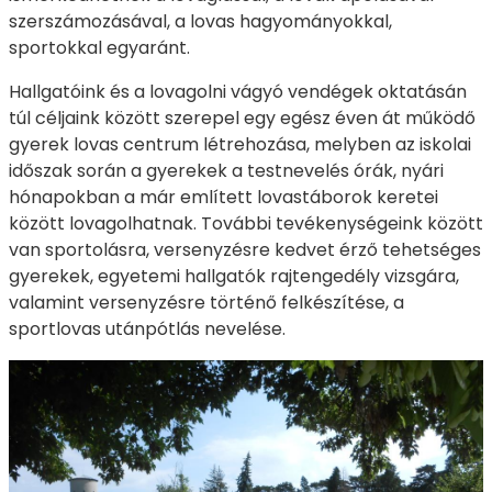
szerszámozásával, a lovas hagyományokkal,
sportokkal egyaránt.
Hallgatóink és a lovagolni vágyó vendégek oktatásán
túl céljaink között szerepel egy egész éven át működő
gyerek lovas centrum létrehozása, melyben az iskolai
időszak során a gyerekek a testnevelés órák, nyári
hónapokban a már említett lovastáborok keretei
között lovagolhatnak. További tevékenységeink között
van sportolásra, versenyzésre kedvet érző tehetséges
gyerekek, egyetemi hallgatók rajtengedély vizsgára,
valamint versenyzésre történő felkészítése, a
sportlovas utánpótlás nevelése.