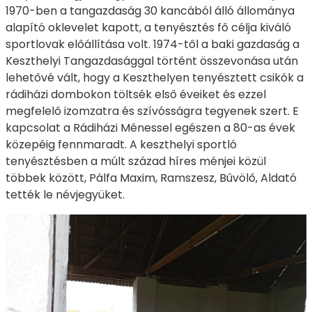
1970-ben a tangazdaság 30 kancából álló állománya
alapító oklevelet kapott, a tenyésztés fő célja kiváló
sportlovak előállítása volt. 1974-től a baki gazdaság a
Keszthelyi Tangazdasággal történt összevonása után
lehetővé vált, hogy a Keszthelyen tenyésztett csikók a
rádiházi dombokon töltsék első éveiket és ezzel
megfelelő izomzatra és szívósságra tegyenek szert. E
kapcsolat a Rádiházi Ménessel egészen a 80-as évek
közepéig fennmaradt. A keszthelyi sportló
tenyésztésben a múlt század híres ménjei közül
többek között, Pálfa Maxim, Ramszesz, Bűvölő, Aldató
tették le névjegyüket.