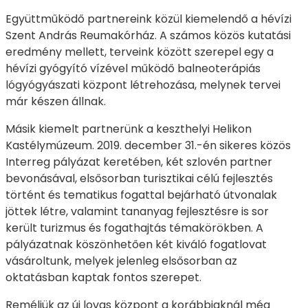
Együttműködő partnereink közül kiemelendő a hévízi
Szent András Reumakórház. A számos közös kutatási
eredmény mellett, terveink között szerepel egy a
hévízi gyógyító vízével működő balneoterápiás
lógyógyászati központ létrehozása, melynek tervei
már készen állnak.
Másik kiemelt partnerünk a keszthelyi Helikon
Kastélymúzeum. 2019. december 31.-én sikeres közös
Interreg pályázat keretében, két szlovén partner
bevonásával, elsősorban turisztikai célú fejlesztés
történt és tematikus fogattal bejárható útvonalak
jöttek létre, valamint tananyag fejlesztésre is sor
került turizmus és fogathajtás témakörökben. A
pályázatnak köszönhetően két kiváló fogatlovat
vásároltunk, melyek jelenleg elsősorban az
oktatásban kaptak fontos szerepet.
Reméljük az új lovas központ a korábbiaknál még