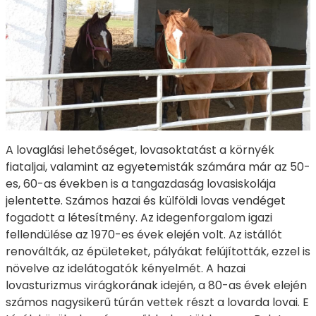
A lovaglási lehetőséget, lovasoktatást a környék
fiataljai, valamint az egyetemisták számára már az 50-
es, 60-as években is a tangazdaság lovasiskolája
jelentette. Számos hazai és külföldi lovas vendéget
fogadott a létesítmény. Az idegenforgalom igazi
fellendülése az 1970-es évek elején volt. Az istállót
renoválták, az épületeket, pályákat felújították, ezzel is
növelve az idelátogatók kényelmét. A hazai
lovasturizmus virágkorának idején, a 80-as évek elején
számos nagysikerű túrán vettek részt a lovarda lovai. E