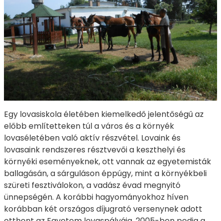
Egy lovasiskola életében kiemelkedő jelentőségű az
előbb említetteken túl a város és a környék
lovaséletében való aktív részvétel. Lovaink és
lovasaink rendszeres résztvevői a keszthelyi és
környéki eseményeknek, ott vannak az egyetemisták
ballagásán, a sárguláson éppúgy, mint a környékbeli
szüreti fesztiválokon, a vadász évad megnyitó
ünnepségén. A korábbi hagyományokhoz híven
korábban két országos díjugrató versenynek adott
otthont az Egyetem lovaspályája, 2005-ben pedig a