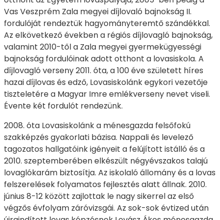
Vas Veszprém Zala megyei díjlovaló bajnokság II.
fordulóját rendeztük hagyományteremtő szándékkal.
Az elkövetkező években a régiós díjlovagló bajnokság,
valamint 2010-től a Zala megyei gyermekügyességi
bajnokság fordulóinak adott otthont a lovasiskola. A
díjlovagló verseny 2011. óta, a 100 éve született híres
hazai díjlovas és edző, Lovasiskolánk egykori vezetője
tiszteletére a Magyar Imre emlékverseny nevet viseli.
Évente két fordulót rendezünk.
2008. óta Lovasiskolánk a ménesgazda felsőfokú
szakképzés gyakorlati bázisa. Nappali és levelező
tagozatos hallgatóink igényeit a felújított istálló és a
2010. szeptemberében elkészült négyévszakos talajú
lovaglókarám biztosítja. Az iskolaló állomány és a lovas
felszerelések folyamatos fejlesztés alatt állnak. 2010.
június 8-12 között zajlottak le nagy sikerrel az első
végzős évfolyam záróvizsgái. Az sok-sok évtized után
újraindított lovas képzésnek Lovász Ákos ménesgazda