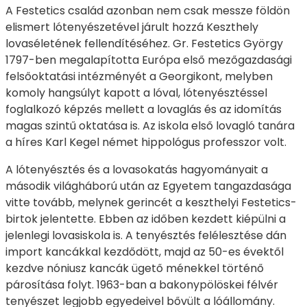
A Festetics család azonban nem csak messze földön
elismert lótenyészetével járult hozzá Keszthely
lovaséletének fellendítéséhez. Gr. Festetics György
1797-ben megalapította Európa első mezőgazdasági
felsőoktatási intézményét a Georgikont, melyben
komoly hangsúlyt kapott a lóval, lótenyésztéssel
foglalkozó képzés mellett a lovaglás és az idomítás
magas szintű oktatása is. Az iskola első lovagló tanára
a híres Karl Kegel német hippológus professzor volt.
A lótenyésztés és a lovasokatás hagyományait a
második világháború után az Egyetem tangazdasága
vitte tovább, melynek gerincét a keszthelyi Festetics-
birtok jelentette. Ebben az időben kezdett kiépülni a
jelenlegi lovasiskola is. A tenyésztés felélesztése dán
import kancákkal kezdődött, majd az 50-es évektől
kezdve nóniusz kancák ügető ménekkel történő
párosítása folyt. 1963-ban a bakonypölöskei félvér
tenyészet legjobb egyedeivel bővült a lóállomány.