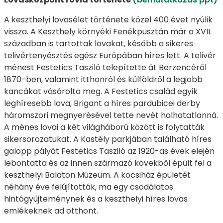
A keszthelyi lovasélet története közel 400 évet nyúlik
vissza. A Keszthely környéki Fenékpusztán már a XVII.
században is tartottak lovakat, később a sikeres
telivértenyésztés egész Európában híres lett. A telivér
ménest Festetics Tasziló telepítette át Berzencéről
1870-ben, valamint itthonról és külföldről a legjobb
kancákat vásárolta meg. A Festetics család egyik
leghíresebb lova, Brigant a híres pardubicei derby
háromszori megnyerésével tette nevét halhatatlanná.
A ménes lovai a két világháború között is folytatták
sikersorozatukat. A Kastély parkjában található híres
galopp pályát Festetics Tasziló az 1920-as évek elején
lebontatta és az innen származó kövekből épült fel a
keszthelyi Balaton Múzeum. A kocsiház épületét
néhány éve felújították, ma egy csodálatos
hintógyűjteménynek és a keszthelyi híres lovas
emlékeknek ad otthont.