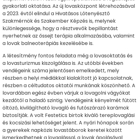
gyakorlati oktatása. Az új lovasközpont létrehozásával
a 2023. évtől elindul a Hivatásos Lótenyésztő
Szakmérnök és Szakember Képzés is, melynek
különlegessége, hogy a résztvevők bepillantást
nyerhetnek az őssejt terápia alkalmazásába, valamint
a lovak balneoterápiás kezelésébe is.
A létesítmény fontos feladata még a lovasoktatás és
a lovasturizmus kiszolgálása is. Az utóbbi években
vendégeink száma jelentősen emelkedett, mely
részben a helyi médiákkal kialakított jó kapcsolatnak,
részben a céltudatos oktatói munkának köszönhető. A
lovardában egész évben várjuk a lovagolni vágyókat
kezdőtől a haladó szintig. Vendégeink kényelmét fűtött
öltöző, kivilágítható lovagló és futószárazó karámok
biztosítják. A volt Festetics birtok kiváló tereplovaglási
és kocsizási lehetőséget jelent. A nyári hónapok során
a gyerekek napközis lovastáborok keretei között
ismerkedhetnek a lovaglással, a lovak ápolásával