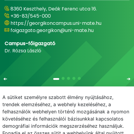
8360 Keszthely, Deák Ferenc utca 16.
+36-83/545-000
https://georgikoncampus.uni-mate.hu
foigazgato.georgikon@uni-mate.hu
Campus-főigazgató
Dr. Rózsa László
A sütiket személyre szabott élmény nyújtásához,
trendek elemzéséhez, a webhely kezeléséhez, a
felhasználók webhelyen történő mozgásának a nyomon
E-mail
Telefonkönyv
NEPTUN
E-learning
követéséhez és felhasználói bázisunkkal kapcsolatos
demográfiai információk megszerzéséhez használjuk.
Adatvédelem
Fogadja el az összes sütit a webhelyünk által nyújtott