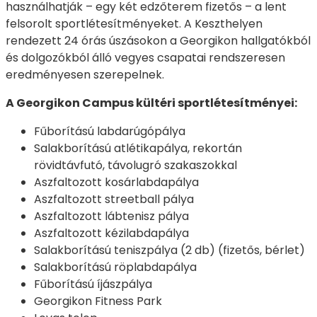
használhatják – egy két edzőterem fizetős – a lent
felsorolt sportlétesítményeket. A Keszthelyen
rendezett 24 órás úszásokon a Georgikon hallgatókból
és dolgozókból álló vegyes csapatai rendszeresen
eredményesen szerepelnek.
A Georgikon Campus kültéri sportlétesítményei:
Fűborítású labdarúgópálya
Salakborítású atlétikapálya, rekortán
rövidtávfutó, távolugró szakaszokkal
Aszfaltozott kosárlabdapálya
Aszfaltozott streetball pálya
Aszfaltozott lábtenisz pálya
Aszfaltozott kézilabdapálya
Salakborítású teniszpálya (2 db) (fizetős, bérlet)
Salakborítású röplabdapálya
Fűborítású íjászpálya
Georgikon Fitness Park