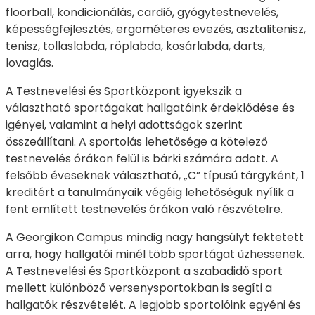
floorball, kondicionálás, cardió, gyógytestnevelés,
képességfejlesztés, ergométeres evezés, asztalitenisz,
tenisz, tollaslabda, röplabda, kosárlabda, darts,
lovaglás.
A Testnevelési és Sportközpont igyekszik a
választható sportágakat hallgatóink érdeklődése és
igényei, valamint a helyi adottságok szerint
összeállítani. A sportolás lehetősége a kötelező
testnevelés órákon felül is bárki számára adott. A
felsőbb éveseknek választható, „C” típusú tárgyként, 1
kreditért a tanulmányaik végéig lehetőségük nyílik a
fent említett testnevelés órákon való részvételre.
A Georgikon Campus mindig nagy hangsúlyt fektetett
arra, hogy hallgatói minél több sportágat űzhessenek.
A Testnevelési és Sportközpont a szabadidő sport
mellett különböző versenysportokban is segíti a
hallgatók részvételét. A legjobb sportolóink egyéni és