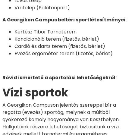
Lovas telep
Vízitelep (Balatonpart)
A Georgikon Campus beltéri sportlétesítményei:
Kertész Tibor Tornaterem
Kondicionáló terem (fizetős, bérlet)
Cardió és darts terem (fizetős, bérlet)
Evezős ergométer terem (fizetős, bérlet)
Rövid ismertető a sportolási lehetőségekről:
Vízi sportok
A Georgikon Campuson jelentős szereppel bír a
regatta (evezés) sportág, melynek a múltból
gyökerező komoly hagyománya van Keszthelyen.
Hallgatóink részére lehetőséget biztosítunk a vízi
edzések mellett tornatermi és ergométeres