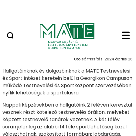
Lovasközpont
Ugrás a fő tartalomhoz
Jubileumi díszoklevél
Sportélet - Georgiko
Sportélet
MAGYAR AGRÁR- ÉS
ÉLETTUDOMÁNYI EGYETEM
GEORGIKON CAMPUS
Utolsó frissítés: 2024 április 26.
Hallgatóinknak és dolgozóinknak a MATE Testnevelési
és Sport Intézet keretein belül a Georgikon Campuson
működő Testnevelési és Sportközpont szervezésében
nyílik lehetőségük a sportolásra.
Nappali képzésekben a hallgatóink 2 féléven keresztül
vesznek részt kötelező testnevelés órákon, melyeket
képzett testnevelő tanárok vezetnek. A két félév
során jelenleg az alábbi 14 féle sportlehetőség közül
választhatnak, szakosított formában: labdarúgás,