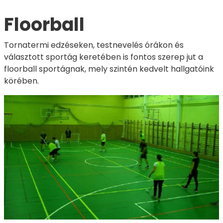
Floorball
Tornatermi edzéseken, testnevelés órákon és
választott sportág keretében is fontos szerep jut a
floorball sportágnak, mely szintén kedvelt hallgatóink
körében.