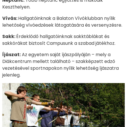
Néptánc:
Több néptánc együttes is működik
Keszthelyen.
Vívás:
Hallgatóinknak a Balaton Vívóklubban nyílik
lehetőség vívóedzések látogatására és versenyzésre.
Sakk:
Érdeklődő hallgatóinknak sakktáblákat és
sakkórákat biztosít Campusunk a szabad játékhoz.
Íjászat:
Az egyetem saját íjászpályáján – mely a
Diákcentrum mellett található – szakképzett edző
vezetésével sportnapokon nyílik lehetőség íjászatra
jelenleg.