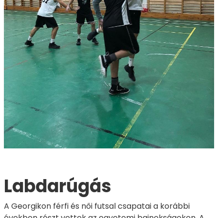
Labdarúgás
A Georgikon férfi és női futsal csapatai a korábbi
években részt vettek az egyetemi bajnokságokon. A