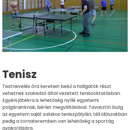
Tenisz
Testnevelés óra keretein belül a hallgatók részt
vehetnek szakedző által vezetett teniszoktatásban.
Egyéni játékra is lehetőség nyílik egyetemi
polgárainknak, bérlet megváltásával. Tavasztól őszig
az egyetem saját salakos teniszpályáin, téli időszakban
pedig a tornateremben van lehetőség a sportág
gyakorlására.