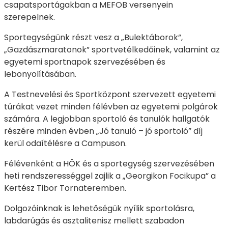
csapatsportágakban a MEFOB versenyein
szerepelnek.
Sportegységünk részt vesz a „Bulektáborok”,
„Gazdászmaratonok” sportvetélkedőinek, valamint az
egyetemi sportnapok szervezésében és
lebonyolításában.
A Testnevelési és Sportközpont szervezett egyetemi
túrákat vezet minden félévben az egyetemi polgárok
számára. A legjobban sportoló és tanulók hallgatók
részére minden évben „Jó tanuló – jó sportoló” díj
kerül odaítélésre a Campuson.
Félévenként a HÖK és a sportegység szervezésében
heti rendszerességgel zajlik a „Georgikon Focikupa” a
Kertész Tibor Tornateremben.
Dolgozóinknak is lehetőségük nyílik sportolásra,
labdarúgás és asztalitenisz mellett szabadon