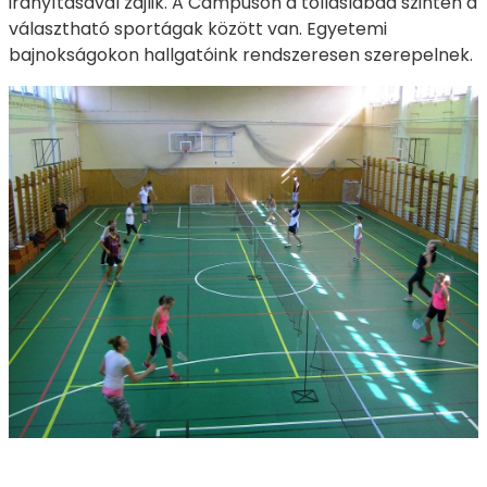
irányításával zajlik. A Campuson a tollaslabda szintén a
választható sportágak között van. Egyetemi
bajnokságokon hallgatóink rendszeresen szerepelnek.