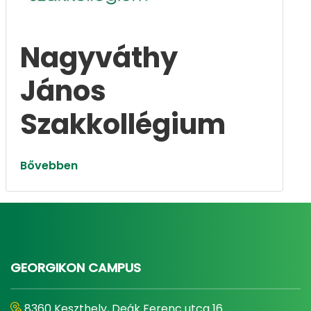
Nagyváthy
János
Szakkollégium
Bővebben
GEORGIKON CAMPUS
8360 Keszthely, Deák Ferenc utca 16.