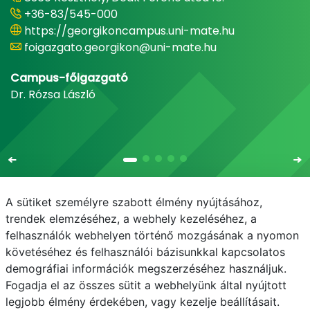
+36-83/545-000
https://georgikoncampus.uni-mate.hu
foigazgato.georgikon@uni-mate.hu
Campus-főigazgató
Dr. Rózsa László
A sütiket személyre szabott élmény nyújtásához,
trendek elemzéséhez, a webhely kezeléséhez, a
felhasználók webhelyen történő mozgásának a nyomon
E-mail
Telefonkönyv
NEPTUN
E-learning
követéséhez és felhasználói bázisunkkal kapcsolatos
demográfiai információk megszerzéséhez használjuk.
Adatvédelem
Fogadja el az összes sütit a webhelyünk által nyújtott
legjobb élmény érdekében, vagy kezelje beállításait.