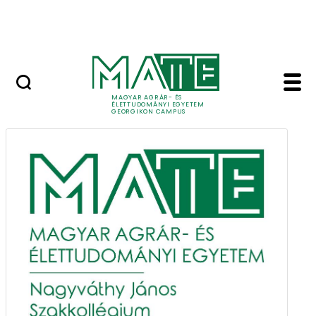
Lovasközpont
Ugrás a fő tartalomhoz
Jubileumi díszoklevél
Szakkollégium - Geo
Szakkollégium
MAGYAR AGRÁR- ÉS
ÉLETTUDOMÁNYI EGYETEM
GEORGIKON CAMPUS