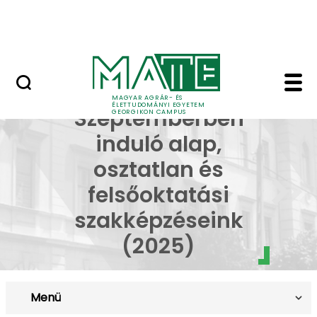
Lovasközpont
Ugrás a fő tartalomhoz
Jubileumi díszoklevél
AGRI-FOOD - Georgi
Pótfelvételi -
MAGYAR AGRÁR- ÉS
ÉLETTUDOMÁNYI EGYETEM
Szeptemberben
GEORGIKON CAMPUS
induló alap,
osztatlan és
felsőoktatási
szakképzéseink
(2025)
Menü