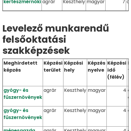
kertészmérnöki
agrár
Keszthely
magyar
7
ö
Levelező munkarendű
felsőoktatási
szakképzések
Meghirdetett
Képzési
Képzési
Képzés
Képzési
F
képzés
terület
hely
nyelve
idő
f
(félév)
gyógy- és
agrár
Keszthely
magyar
4
á
fűszernövények
ö
gyógy- és
agrár
Keszthely
magyar
4
ö
fűszernövények
ménesgazda
agrár
Keszthely
magyar
4
á