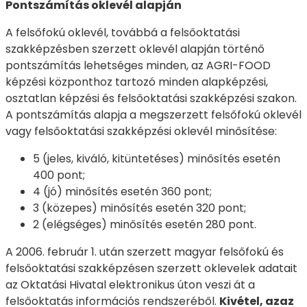
Pontszámítás oklevél alapján
A felsőfokú oklevél, továbbá a felsőoktatási
szakképzésben szerzett oklevél alapján történő
pontszámítás lehetséges minden, az AGRI-FOOD
képzési központhoz tartozó minden alapképzési,
osztatlan képzési és felsőoktatási szakképzési szakon.
A pontszámítás alapja a megszerzett felsőfokú oklevél
vagy felsőoktatási szakképzési oklevél minősítése:
5 (jeles, kiváló, kitüntetéses) minősítés esetén
400 pont;
4 (jó) minősítés esetén 360 pont;
3 (közepes) minősítés esetén 320 pont;
2 (elégséges) minősítés esetén 280 pont.
A 2006. február 1. után szerzett magyar felsőfokú és
felsőoktatási szakképzésen szerzett oklevelek adatait
az Oktatási Hivatal elektronikus úton veszi át a
felsőoktatás információs rendszeréből.
Kivétel, azaz