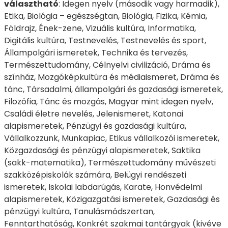
választható
: Idegen nyelv (második vagy harmadik),
Etika, Biológia – egészségtan, Biológia, Fizika, Kémia,
Földrajz, Ének-zene, Vizuális kultúra, Informatika,
Digitális kultúra, Testnevelés, Testnevelés és sport,
Állampolgári ismeretek, Technika és tervezés,
Természettudomány, Célnyelvi civilizáció, Dráma és
színház, Mozgóképkultúra és médiaismeret, Dráma és
tánc, Társadalmi, állampolgári és gazdasági ismeretek,
Filozófia, Tánc és mozgás, Magyar mint idegen nyelv,
Családi életre nevelés, Jelenismeret, Katonai
alapismeretek, Pénzügyi és gazdasági kultúra,
Vállalkozzunk, Munkapiac, Etikus vállalkozói ismeretek,
Közgazdasági és pénzügyi alapismeretek, Saktika
(sakk-matematika), Természettudomány művészeti
szakközépiskolák számára, Belügyi rendészeti
ismeretek, Iskolai labdarúgás, Karate, Honvédelmi
alapismeretek, Közigazgatási ismeretek, Gazdasági és
pénzügyi kultúra, Tanulásmódszertan,
Fenntarthatóság, Konkrét szakmai tantárgyak (kivéve