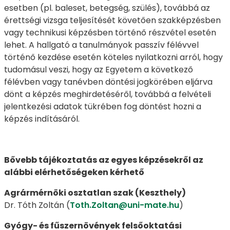
esetben (pl. baleset, betegség, szülés), továbbá az
érettségi vizsga teljesítését követően szakképzésben
vagy technikusi képzésben történő részvétel esetén
lehet. A hallgató a tanulmányok passzív félévvel
történő kezdése esetén köteles nyilatkozni arról, hogy
tudomásul veszi, hogy az Egyetem a következő
félévben vagy tanévben döntési jogkörében eljárva
dönt a képzés meghirdetéséről, továbbá a felvételi
jelentkezési adatok tükrében fog döntést hozni a
képzés indításáról.
Bővebb tájékoztatás az egyes képzésekről az
alábbi elérhetőségeken kérhető
Agrármérnöki osztatlan szak (Keszthely)
Dr. Tóth Zoltán (
Toth.Zoltan@uni-mate.hu
)
Gyógy- és fűszernövények felsőoktatási