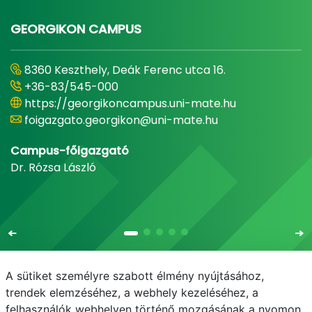
GEORGIKON CAMPUS
8360 Keszthely, Deák Ferenc utca 16.
+36-83/545-000
https://georgikoncampus.uni-mate.hu
foigazgato.georgikon@uni-mate.hu
Campus-főigazgató
Dr. Rózsa László
A sütiket személyre szabott élmény nyújtásához,
trendek elemzéséhez, a webhely kezeléséhez, a
felhasználók webhelyen történő mozgásának a nyomon