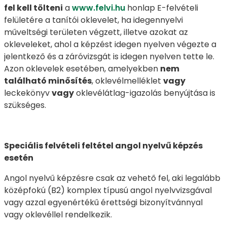
fel kell tölteni
a
www.felvi.hu
honlap E-felvételi
felületére a tanítói oklevelet, ha idegennyelvi
műveltségi területen végzett, illetve azokat az
okleveleket, ahol a képzést idegen nyelven végezte a
jelentkező és a záróvizsgát is idegen nyelven tette le.
Azon oklevelek esetében, amelyekben
nem
található minősítés
, oklevélmelléklet
vagy
leckekönyv
vagy
oklevélátlag-igazolás benyújtása is
szükséges.
Speciális felvételi feltétel angol nyelvű képzés
esetén
Angol nyelvű képzésre csak az vehető fel, aki legalább
középfokú (B2) komplex típusú angol nyelvvizsgával
vagy azzal egyenértékű érettségi bizonyítvánnyal
vagy oklevéllel rendelkezik.