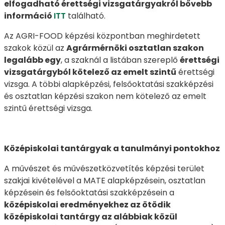
elfogadható érettségi vizsgatárgyakról bővebb
információ
ITT
található.
Az AGRI-FOOD képzési központban meghirdetett
szakok közül az
Agrármérnöki osztatlan szakon
legalább egy
, a szaknál a listában szereplő
érettségi
vizsgatárgyból kötelező az emelt szintű
érettségi
vizsga. A többi alapképzési, felsőoktatási szakképzési
és osztatlan képzési szakon nem kötelező az emelt
szintű érettségi vizsga.
Középiskolai tantárgyak a tanulmányi pontokhoz
A művészet és művészetközvetítés képzési terület
szakjai kivételével a MATE alapképzésein, osztatlan
képzésein és felsőoktatási szakképzésein a
középiskolai eredményekhez az ötödik
középiskolai tantárgy az alábbiak közül