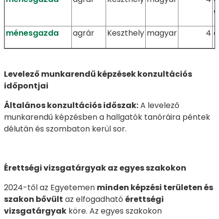
ö
ménesgazda
agrár
Keszthely
magyar
4
ö
Levelező munkarendű képzések konzultációs
időpontjai
Általános konzultációs időszak:
A levelező
munkarendű képzésben a hallgatók tanóráira péntek
délután és szombaton kerül sor.
Érettségi vizsgatárgyak az egyes szakokon
2024-től az Egyetemen
minden képzési területen és
szakon bővült
az elfogadható
érettségi
vizsgatárgyak
köre. Az egyes szakokon