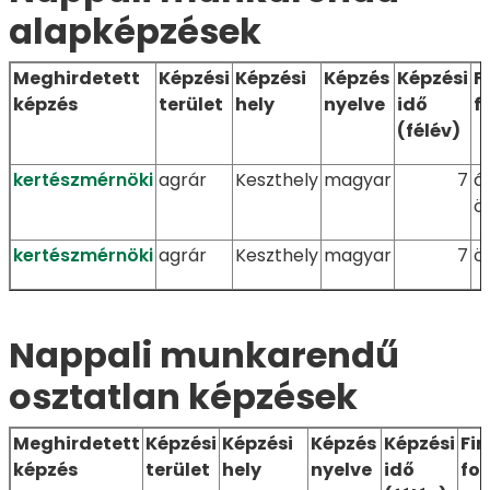
alapképzések
Meghirdetett
Képzési
Képzési
Képzés
Képzési
F
képzés
terület
hely
nyelve
idő
f
(félév)
kertészmérnöki
agrár
Keszthely
magyar
7
á
ö
kertészmérnöki
agrár
Keszthely
magyar
7
ö
Nappali munkarendű
osztatlan képzések
Meghirdetett
Képzési
Képzési
Képzés
Képzési
Fin
képzés
terület
hely
nyelve
idő
fo