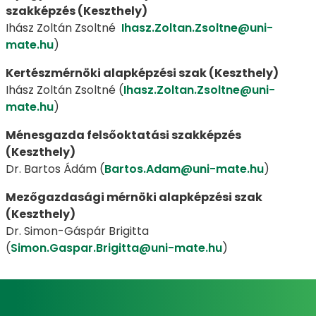
szakképzés (Keszthely)
Ihász Zoltán Zsoltné
Ihasz.Zoltan.Zsoltne@uni-
mate.hu
)
Kertészmérnöki alapképzési szak (Keszthely)
Ihász Zoltán Zsoltné (
Ihasz.Zoltan.Zsoltne@uni-
mate.hu
)
Ménesgazda felsőoktatási szakképzés
(Keszthely)
Dr. Bartos Ádám (
Bartos.Adam@uni-mate.hu
)
Mezőgazdasági mérnöki alapképzési szak
(Keszthely)
Dr. Simon-Gáspár Brigitta
(
Simon.Gaspar.Brigitta@uni-mate.hu
)