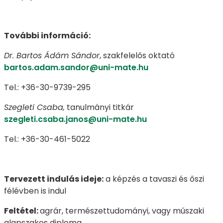
További információ:
Dr. Bartos Ádám Sándor
, szakfelelős oktató
bartos.adam.sandor@uni-mate.hu
Tel.: +36-30-9739-295
Szegleti Csaba,
tanulmányi titkár
szegleti.csaba.janos@uni-mate.hu
Tel.: +36-30-461-5022
Tervezett indulás ideje:
a képzés a tavaszi és őszi
félévben is indul
Feltétel:
agrár, természettudományi, vagy műszaki
alapszakos diploma