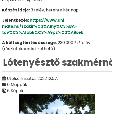
Képzés ideje:
3 félév, hetente két nap
Jelentkezés:
https://www.uni-
mate.hu/szakir%C3%A1ny%C3%BA-
tov%C3%A1bbk%C3%A9pz%C3%A9sek
A költségtérítés összege:
230.000 Ft/félév
(részletekben is fizethető)
Lótenyésztő szakmérn
Utolsó frissítés 2022.12.07.
0 Mappák
6 Képek
Médiatár