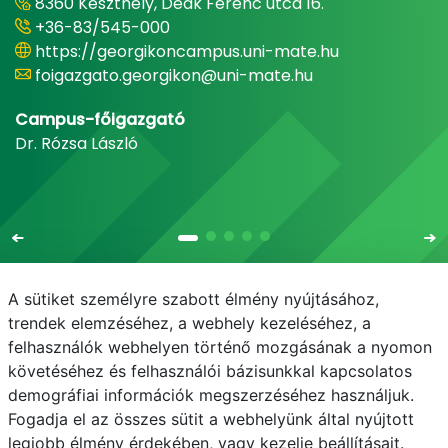
8360 Keszthely, Deák Ferenc utca 16.
+36-83/545-000
https://georgikoncampus.uni-mate.hu
foigazgato.georgikon@uni-mate.hu
Campus-főigazgató
Dr. Rózsa László
A sütiket személyre szabott élmény nyújtásához,
trendek elemzéséhez, a webhely kezeléséhez, a
felhasználók webhelyen történő mozgásának a nyomon
E-mail
Telefonkönyv
NEPTUN
E-learning
követéséhez és felhasználói bázisunkkal kapcsolatos
demográfiai információk megszerzéséhez használjuk.
Adatvédelem
Fogadja el az összes sütit a webhelyünk által nyújtott
legjobb élmény érdekében, vagy kezelje beállításait.