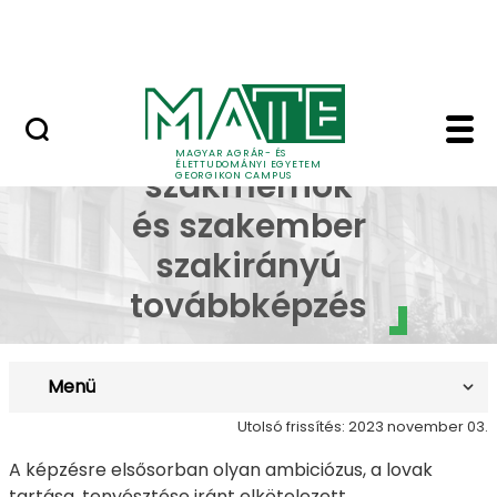
Lovasközpont
Ugrás a fő tartalomhoz
Jubileumi díszoklevél
Lótenyésztő szakmérn
Lótenyésztő
MAGYAR AGRÁR- ÉS
ÉLETTUDOMÁNYI EGYETEM
szakmérnök
GEORGIKON CAMPUS
és szakember
szakirányú
továbbképzés
Menü
Utolsó frissítés: 2023 november 03.
A képzésre elsősorban olyan ambiciózus, a lovak
tartása, tenyésztése iránt elkötelezett