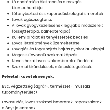
Ló anatómiája élettana és a mozgás
biomechanikája
Lótenyésztési és szaporodásbiológiai ismeretek
Lovak egészségtana,
A lovak gyógykezelésének legújabb módszereit
(őssejtterápia, balneoterápia)
Küllemi bírálat és tenyészérték becslés
Lovas létesítmények üzemeltetése
Lovaglás és fogathajtás hajtás gyakorlati alapjai
Magas színvonalú szakmai képzés
Neves hazai lovas szakemberek előadásai
Szakmai kirándulások, méneslátogatások.
Felvételi követelmények:
BSc. végzettség (agrár-, természet-, műszaki
tudományterület)
Lovastudás, lovas szakmai ismeretek, tapasztalatok
előnyt jelentenek