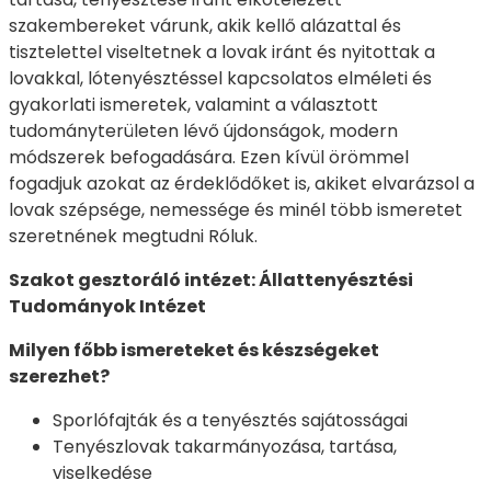
szakembereket várunk, akik kellő alázattal és
tisztelettel viseltetnek a lovak iránt és nyitottak a
lovakkal, lótenyésztéssel kapcsolatos elméleti és
gyakorlati ismeretek, valamint a választott
tudományterületen lévő újdonságok, modern
módszerek befogadására. Ezen kívül örömmel
fogadjuk azokat az érdeklődőket is, akiket elvarázsol a
lovak szépsége, nemessége és minél több ismeretet
szeretnének megtudni Róluk.
Szakot gesztoráló intézet: Állattenyésztési
Tudományok Intézet
Milyen főbb ismereteket és készségeket
szerezhet?
Sporlófajták és a tenyésztés sajátosságai
Tenyészlovak takarmányozása, tartása,
viselkedése