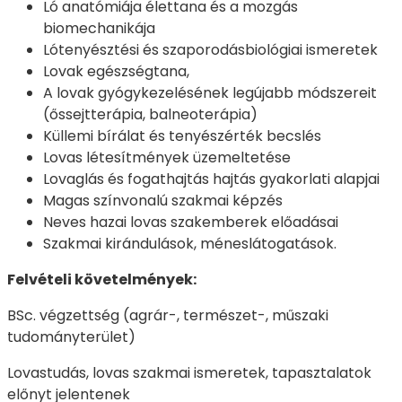
Ló anatómiája élettana és a mozgás
biomechanikája
Lótenyésztési és szaporodásbiológiai ismeretek
Lovak egészségtana,
A lovak gyógykezelésének legújabb módszereit
(őssejtterápia, balneoterápia)
Küllemi bírálat és tenyészérték becslés
Lovas létesítmények üzemeltetése
Lovaglás és fogathajtás hajtás gyakorlati alapjai
Magas színvonalú szakmai képzés
Neves hazai lovas szakemberek előadásai
Szakmai kirándulások, méneslátogatások.
Felvételi követelmények:
BSc. végzettség (agrár-, természet-, műszaki
tudományterület)
Lovastudás, lovas szakmai ismeretek, tapasztalatok
előnyt jelentenek