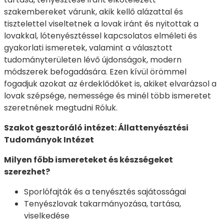
szakembereket várunk, akik kellő alázattal és
tisztelettel viseltetnek a lovak iránt és nyitottak a
lovakkal, lótenyésztéssel kapcsolatos elméleti és
gyakorlati ismeretek, valamint a választott
tudományterületen lévő újdonságok, modern
módszerek befogadására. Ezen kívül örömmel
fogadjuk azokat az érdeklődőket is, akiket elvarázsol a
lovak szépsége, nemessége és minél több ismeretet
szeretnének megtudni Róluk.
Szakot gesztoráló intézet: Állattenyésztési
Tudományok Intézet
Milyen főbb ismereteket és készségeket
szerezhet?
Sporlófajták és a tenyésztés sajátosságai
Tenyészlovak takarmányozása, tartása,
viselkedése