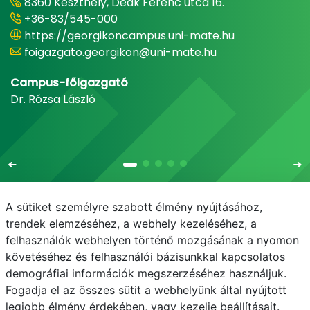
8360 Keszthely, Deák Ferenc utca 16.
+36-83/545-000
https://georgikoncampus.uni-mate.hu
foigazgato.georgikon@uni-mate.hu
Campus-főigazgató
Dr. Rózsa László
A sütiket személyre szabott élmény nyújtásához,
trendek elemzéséhez, a webhely kezeléséhez, a
felhasználók webhelyen történő mozgásának a nyomon
E-mail
Telefonkönyv
NEPTUN
E-learning
követéséhez és felhasználói bázisunkkal kapcsolatos
demográfiai információk megszerzéséhez használjuk.
Adatvédelem
Fogadja el az összes sütit a webhelyünk által nyújtott
legjobb élmény érdekében, vagy kezelje beállításait.