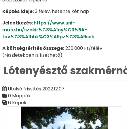
Képzés ideje:
3 félév, hetente két nap
Jelentkezés:
https://www.uni-
mate.hu/szakir%C3%A1ny%C3%BA-
tov%C3%A1bbk%C3%A9pz%C3%A9sek
A költségtérítés összege:
230.000 Ft/félév
(részletekben is fizethető)
Lótenyésztő szakmérn
Utolsó frissítés 2022.12.07.
0 Mappák
6 Képek
Médiatár