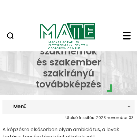
Lovasközpont
Ugrás a fő tartalomhoz
Jubileumi díszoklevél
Lótenyésztő szakmérn
Lótenyésztő
MAGYAR AGRÁR- ÉS
ÉLETTUDOMÁNYI EGYETEM
szakmérnök
GEORGIKON CAMPUS
és szakember
szakirányú
továbbképzés
Menü
Utolsó frissítés: 2023 november 03.
A képzésre elsősorban olyan ambiciózus, a lovak
tartása, tenyésztése iránt elkötelezett