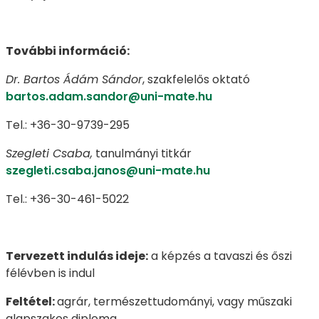
További információ:
Dr. Bartos Ádám Sándor
, szakfelelős oktató
bartos.adam.sandor@uni-mate.hu
Tel.: +36-30-9739-295
Szegleti Csaba,
tanulmányi titkár
szegleti.csaba.janos@uni-mate.hu
Tel.: +36-30-461-5022
Tervezett indulás ideje:
a képzés a tavaszi és őszi
félévben is indul
Feltétel:
agrár, természettudományi, vagy műszaki
alapszakos diploma